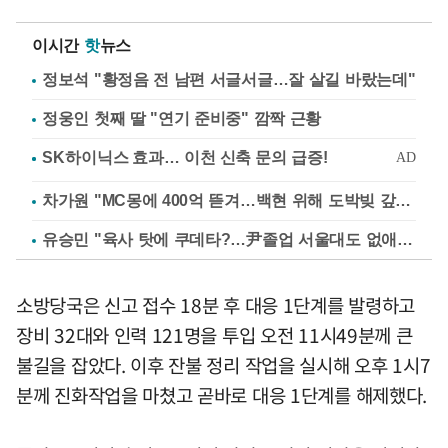
이시간
핫
뉴스
정보석 "황정음 전 남편 서글서글…잘 살길 바랐는데"
정웅인 첫째 딸 "연기 준비중" 깜짝 근황
차가원 "MC몽에 400억 뜯겨…백현 위해 도박빚 갚아줘"
유승민 "육사 탓에 쿠데타?…尹졸업 서울대도 없애나"
소방당국은 신고 접수 18분 후 대응 1단계를 발령하고
장비 32대와 인력 121명을 투입 오전 11시49분께 큰
불길을 잡았다. 이후 잔불 정리 작업을 실시해 오후 1시7
분께 진화작업을 마쳤고 곧바로 대응 1단계를 해제했다.