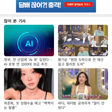
많이 본 기사
정부, 전 산업에 'AI 옷' 입힌다…
황기순 "원정 도박으로 전 재산
AI 로봇 연 1000대 보급 추진
잃고 필리핀 도피"
최준희, 또 성형수술 예고 "짝짝이
바다, 워터밤 공개저격 "말이 안
눈 탈출"
된다"