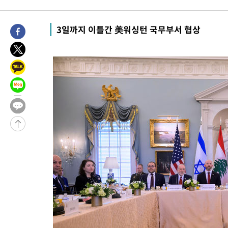
-27276초 전 >
[속보]경찰·노동부, HL만도 평택사업장 끼임 사망 관련 압수
-27157초 전 >
[속보]합수본, '투표율 허위 입력' 중앙·서울·경기도 선관위 등
3일까지 이틀간 美워싱턴 국무부서 협상
압수수색
-26912초 전 >
[속보]원·달러 환율, 오전 9시 1423.8원
-26708초 전 >
[속보]삼성전자·SK하이닉스 동반 강보합…1%대 상승 출발
-26694초 전 >
[속보]코스닥, 5.95포인트(0.74%) 상승한 807.62개장
-26662초 전 >
[속보]코스피, 6300선 재탈환…1.09% 오른 6365.07 개장
-23827초 전 >
시리아 다마스쿠스 교외에서 미니버스 폭발.. 14명 부상, 3명은
태
-23125초 전 >
입추에도 극한더위…서울 낮 39도 '폭염중대경보'
-18089초 전 >
이란, 호르무즈서 "적국 목표물들"과 대치로 남부 케슘섬에서 
례 큰 폭발음
-16804초 전 >
[속보]美, 폴리실리콘 수입 규제…파생제품 15% 관세, 120일
발효
-14955초 전 >
[속보]트럼프, 美 원정출산 금지 행정명령 서명
-12655초 전 >
[속보] 뉴욕증시, 일제 하락 마감…나스닥 0.06%↓