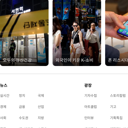
모두의 정신건강
외국인이 키운 K-소비
폰 리스시
뉴스
광장
실시간
정치
국제
기자수첩
스토리칼럼
경제
금융
산업
아트클럽
기고
사회
수도권
지방
인터뷰
기획특집