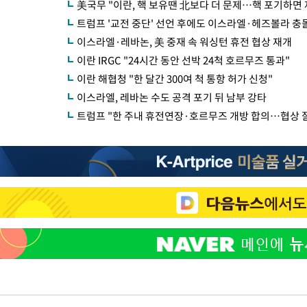
美국무 "이란, 핵 보유땐 北보다 더 문제…핵 포기하면 
트럼프 '교전 중단' 선언 후에도 이스라엘·헤즈볼라 충
이스라엘·레바논, 美 중재 속 워싱턴 휴전 협상 재개
이란 IRGC "24시간 동안 선박 24척 호르무즈 통과"
이란 해협청 "한 달간 300여 척 통항 허가 신청"
이스라엘, 레바논 수도 공격 포기 뒤 남부 강타
트럼프 "한 주내 휴전연장·호르무즈 개방 합의…협상 잘