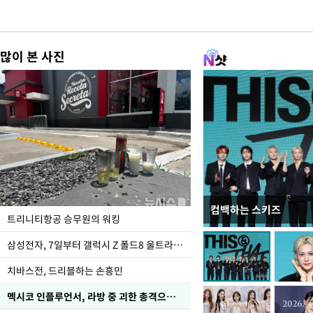
많이 본 사진
컴백하는 스키즈
입추 하루 앞둔 전남광
트리니티항공 승무원의 워킹
폭염
삼성전자, 7일부터 갤럭시 Z 폴드8 울트라·폴드8·플립8 출시
치바스전, 드리블하는 손흥민
멕시코 인플루언서, 라방 중 괴한 총격으로 사망