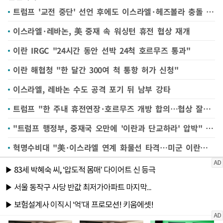
트럼프 '교전 중단' 선언 후에도 이스라엘·헤즈볼라 충돌 계속
이스라엘·레바논, 美 중재 속 워싱턴 휴전 협상 재개
이란 IRGC "24시간 동안 선박 24척 호르무즈 통과"
이란 해협청 "한 달간 300여 척 통항 허가 신청"
이스라엘, 레바논 수도 공격 포기 뒤 남부 강타
트럼프 "한 주내 휴전연장·호르무즈 개방 합의…협상 잘되고 있다"(종합)
"트럼프 행정부, 중재국 오만에 '이란과 단교하라' 압박" WSJ
혁명수비대 "美·이스라엘 연계 화물선 타격…미군 이란선박 공격 대응"