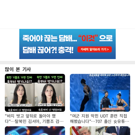
많이 본 기사
"바지 벗고 앞뒤로 돌아야 했
"여군 지원 막힌 UDT 훈련 직접
다"…탈북민 김서아, 기쁨조 검사
해봤습니다"…707 출신 女유튜버
수치심 회상
'완벽 소화'