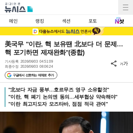
메인
랭킹
섹션
포토
美국무 "이란, 핵 보유땐 北보다 더 문제…
핵 포기하면 제재완화"(종합)
기사등록
2026/06/03 04:51:09
가
가
최종수정
2026/06/03 08:06:24
구글에서 선호하는 매체로 추가
"北보다 자금 풍부…호르무즈 영구 소유할것"
"이란, 핵 폐기 논의엔 동의…세부협상 약속해야"
"이란 최고지도자 모즈타바, 점점 적극 관여"