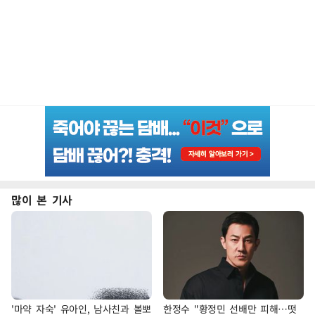
많이 본 기사
'마약 자숙' 유아인, 남사친과 볼뽀
한정수 "황정민 선배만 피해…떳