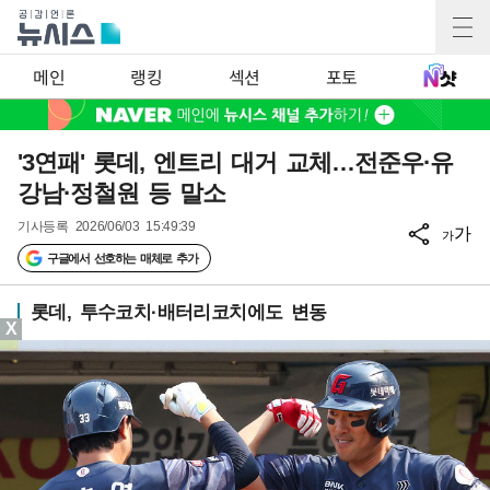
메인
랭킹
섹션
포토
'3연패' 롯데, 엔트리 대거 교체…전준우·유
강남·정철원 등 말소
기사등록
2026/06/03 15:49:39
가
가
구글에서 선호하는 매체로 추가
롯데, 투수코치·배터리코치에도 변동
X