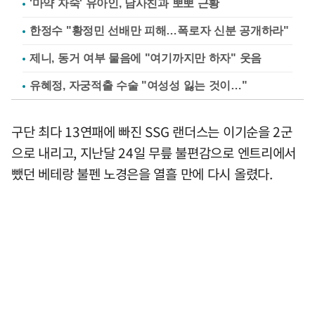
'마약 자숙' 유아인, 남사친과 뽀뽀 근황
한정수 "황정민 선배만 피해…폭로자 신분 공개하라"
제니, 동거 여부 물음에 "여기까지만 하자" 웃음
유혜정, 자궁적출 수술 "여성성 잃는 것이…"
구단 최다 13연패에 빠진 SSG 랜더스는 이기순을 2군
으로 내리고, 지난달 24일 무릎 불편감으로 엔트리에서
뺐던 베테랑 불펜 노경은을 열흘 만에 다시 올렸다.