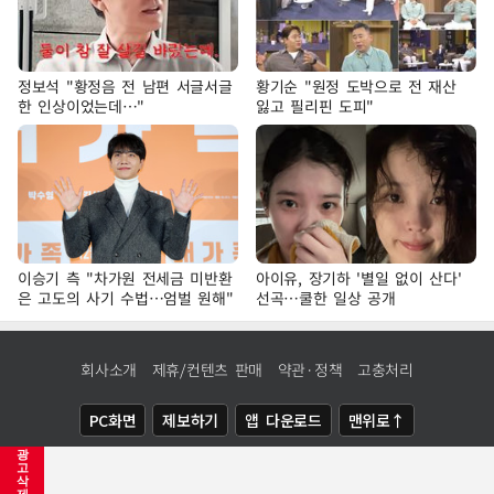
정보석 "황정음 전 남편 서글서글
황기순 "원정 도박으로 전 재산
한 인상이었는데…"
잃고 필리핀 도피"
이승기 측 "차가원 전세금 미반환
아이유, 장기하 '별일 없이 산다'
은 고도의 사기 수법…엄벌 원해"
선곡…쿨한 일상 공개
회사소개
제휴/컨텐츠 판매
약관·정책
고충처리
PC화면
제보하기
앱 다운로드
맨위로↑
광
COPYRIGHTⓒ
NEWSIS
ALL RIGHTS RESERVED.
고
삭