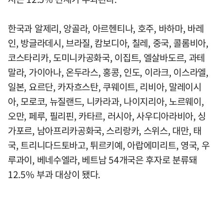
한국과 알제리, 앙골라, 아르헨티나, 호주, 바하마, 바레
인, 방글라데시, 브라질, 캄보디아, 칠레, 중국, 콜롬비아,
코스타리카, 도미니카공화국, 이집트, 엘살바도르, 과테
말라, 가이아나, 온두라스, 홍콩, 인도, 이라크, 이스라엘,
일본, 요르단, 카자흐스탄, 쿠웨이트, 리비아, 말레이시
아, 모로코, 뉴질랜드, 니카라과, 나이지리아, 노르웨이,
오만, 페루, 필리핀, 카타르, 러시아, 사우디아라비아, 싱
가포르, 남아프리카공화국, 스리랑카, 스위스, 대만, 태
국, 트리니다드토바고, 튀르키예, 아랍에미리트, 영국, 우
루과이, 베네수엘라, 베트남 54개국은 후자로 분류돼
12.5% 부과 대상이 됐다.