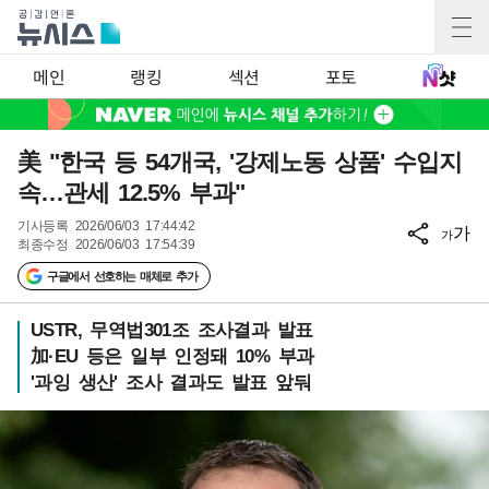
메인
랭킹
섹션
포토
美 "한국 등 54개국, '강제노동 상품' 수입지
속…관세 12.5% 부과"
기사등록
2026/06/03 17:44:42
가
가
최종수정
2026/06/03 17:54:39
구글에서 선호하는 매체로 추가
USTR, 무역법301조 조사결과 발표
加·EU 등은 일부 인정돼 10% 부과
'과잉 생산' 조사 결과도 발표 앞둬