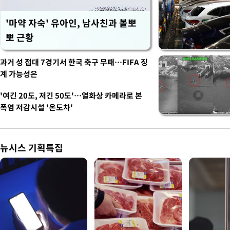
'마약 자숙' 유아인, 남사친과 볼뽀
뽀 근황
과거 성 접대 7경기서 한국 축구 무패…FIFA 징
계 가능성은
'여긴 20도, 저긴 50도'…열화상 카메라로 본
폭염 저감시설 '온도차'
뉴시스 기획특집