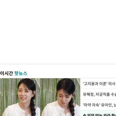
이시간
핫뉴스
'고지용과 이혼' 의사
유혜정, 자궁적출 수
'마약 자숙' 유아인,
손 덜덜 떠는 카라 