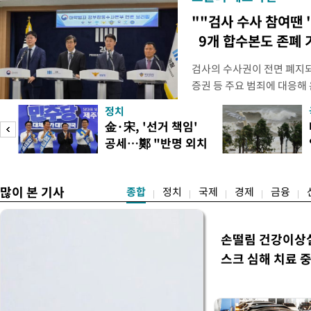
""검사 수사 참여땐 
9개 합수본도 존폐 
검사의 수사권이 전면 폐지
증권 등 주요 범죄에 대응해
새로운 쟁점으로 떠올랐다. 
정치
여 근거가 사라지면서 현행
피
金·宋, '선거 책임'
이다. 9일 법조계에 따르면
공세…鄭 "반명 외치
사의 수사권이 박탈되면서, 
며 분열"
은 법적
많이 본 기사
종합
정치
국제
경제
금융
손떨림 건강이상
스크 심해 치료 중