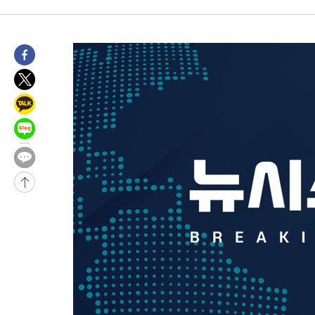
-31325초 전 >
손흥민, 68분 뛰고 2경기 침묵…LAFC, 톨루카에 1-0 승리(종합
-30597초 전 >
'2경기 연속 침묵' 손흥민, 톨루카전 68분만 뛰고 슈팅 0개
-29349초 전 >
이강인, 오늘 서울서 AT마드리드 입단식…'전례 없는 특급대우
-16231초 전 >
'여긴 20도, 저긴 50도'…열화상 카메라로 본 폭염 저감시설 '
차'
-15702초 전 >
콜롬비아 신임 우파 대통령 취임 하루만에 차량폭탄 폭발 사건
-9296초 전 >
튀르키예 외무장관, "메카 3국 방위협정은 이란이 목표 아냐 " 
-6504초 전 >
이군이 불법 군시설 건설한 레바논 남부에서 레바논군 3명 폭발로
상
-3622초 전 >
[속보]美중부 사령관, 이스라엘 긴급방문 다중화된 전선 상황 논
-1686초 전 >
美 국방부, 켄달 전 공군장관 보안허가 취소…“에어포스원 기밀
언론 누출”
-1655초 전 >
‘축구의 신’ 아르헨티나 축구 선수 메시의 부친 지병 별세
-1630초 전 >
“美 이란전 무기 소진…북한과 분쟁시 주한 미군 취약해질 수 있