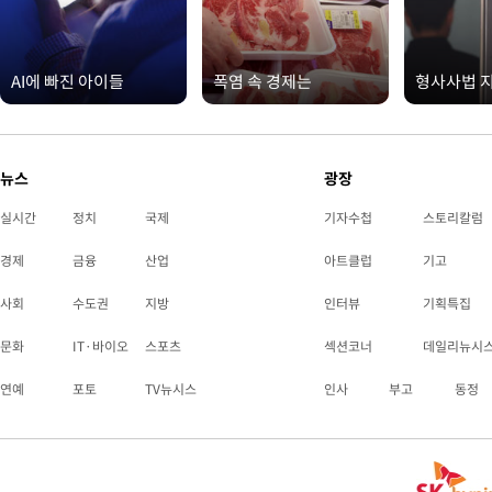
AI에 빠진 아이들
폭염 속 경제는
형사사법 
뉴스
광장
실시간
정치
국제
기자수첩
스토리칼럼
경제
금융
산업
아트클럽
기고
사회
수도권
지방
인터뷰
기획특집
문화
IT·바이오
스포츠
섹션코너
데일리뉴시
연예
포토
TV뉴시스
인사
부고
동정