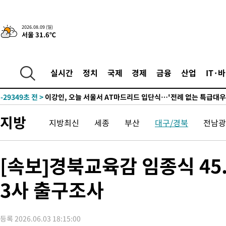
2026.08.09 (일)
-1630초 전 >
“美 이란전 무기 소진…북한과 분쟁시 주한 미군 취약해질 수 있
서울 31.6℃
-31398초 전 >
"얼마나 더웠으면"…안동 물길공원서 헤엄친 구렁이 '소동'
-31325초 전 >
손흥민, 68분 뛰고 2경기 침묵…LAFC, 톨루카에 1-0 승리(종합
실시간
정치
국제
경제
금융
산업
IT·
-30597초 전 >
'2경기 연속 침묵' 손흥민, 톨루카전 68분만 뛰고 슈팅 0개
-29349초 전 >
이강인, 오늘 서울서 AT마드리드 입단식…'전례 없는 특급대우
-16231초 전 >
'여긴 20도, 저긴 50도'…열화상 카메라로 본 폭염 저감시설 '
차'
-15702초 전 >
콜롬비아 신임 우파 대통령 취임 하루만에 차량폭탄 폭발 사건
지방
지방최신
세종
부산
대구/경북
전남광
-9296초 전 >
튀르키예 외무장관, "메카 3국 방위협정은 이란이 목표 아냐 " 
-6504초 전 >
이군이 불법 군시설 건설한 레바논 남부에서 레바논군 3명 폭발로
상
[속보]경북교육감 임종식 45.
-3622초 전 >
[속보]美중부 사령관, 이스라엘 긴급방문 다중화된 전선 상황 논
-1686초 전 >
美 국방부, 켄달 전 공군장관 보안허가 취소…“에어포스원 기밀
3사 출구조사
언론 누출”
-1655초 전 >
‘축구의 신’ 아르헨티나 축구 선수 메시의 부친 지병 별세
-1630초 전 >
“美 이란전 무기 소진…북한과 분쟁시 주한 미군 취약해질 수 있
-31398초 전 >
"얼마나 더웠으면"…안동 물길공원서 헤엄친 구렁이 '소동'
등록 2026.06.03 18:15:00