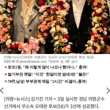
[의령=뉴시스]오태완 의령군수 당선인.(사진=오태완 후보 제공)
2026.06.03.photo@newsis.com
*재판매 및 DB 금지
[의령=뉴시스] 김기진 기자 = 3일 실시한 경남 의령군수
선거에서 무소속 오태완 후보(58)가 3선에 성공했다.