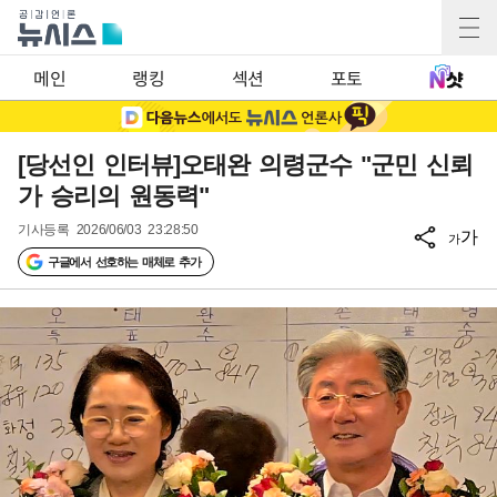
메인
랭킹
섹션
포토
[당선인 인터뷰]오태완 의령군수 "군민 신뢰
가 승리의 원동력"
기사등록
2026/06/03 23:28:50
가
가
구글에서 선호하는 매체로 추가