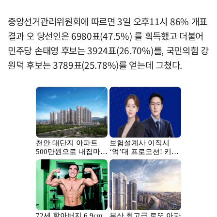
중앙선거관리위원회에 따르면 3일 오후11시 86% 개표
결과 오 당선인은 6980표(47.5%) 를 획득했고 더불어
민주당 손태영 후보는 3924표(26.70%)를, 국민의힘 강
원덕 후보는 3789표(25.78%)를 얻는데 그쳤다.