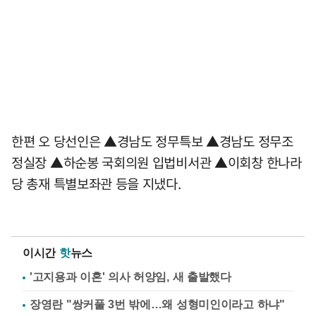
한편 오 당선인은 ▲경남도 정무특보 ▲경남도 정무조
정실장 ▲하순봉 국회의원 입법비서관 ▲이회창 한나라
당 총재 특별보좌관 등을 지냈다.
이시간
핫
뉴스
'고지용과 이혼' 의사 허양임, 새 출발했다
장영란 "쌍커풀 3번 밖에…왜 성형미인이라고 하냐"