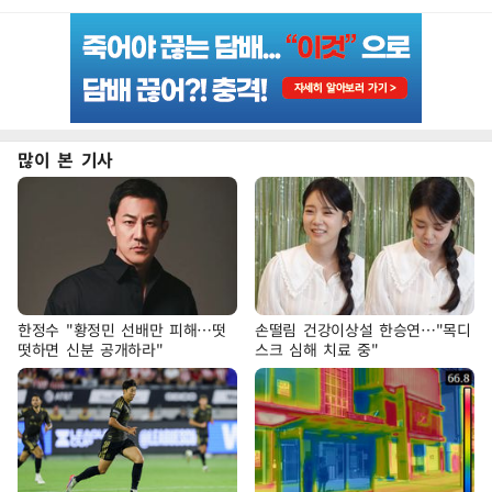
많이 본 기사
한정수 "황정민 선배만 피해…떳
손떨림 건강이상설 한승연…"목디
떳하면 신분 공개하라"
스크 심해 치료 중"