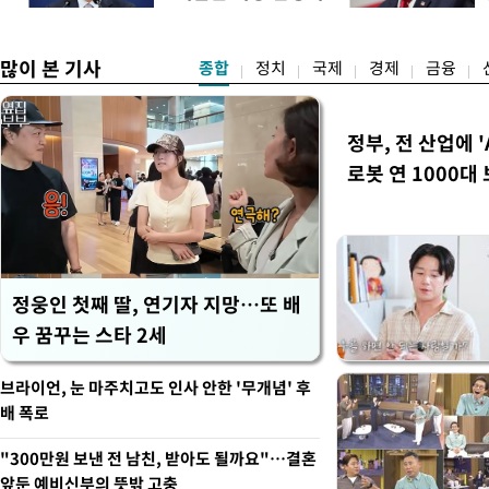
스피200을 기초자산으로 하
우선"
많이 본 기사
종합
정치
국제
경제
금융
정부, 전 산업에 '
로봇 연 1000대
정웅인 첫째 딸, 연기자 지망…또 배
우 꿈꾸는 스타 2세
브라이언, 눈 마주치고도 인사 안한 '무개념' 후
배 폭로
"300만원 보낸 전 남친, 받아도 될까요"…결혼
앞둔 예비신부의 뜻밖 고충