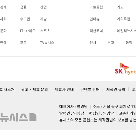
경제
금융
산업
아트클럽
기고
사회
수도권
지방
인터뷰
기획특집
문화
IT·바이오
스포츠
섹션코너
데일리뉴시
연예
포토
TV뉴시스
인사
부고
동정
회사소개
광고 · 제휴 문의
제휴사 안내
콘텐츠 판매
저작권 규약
고
대표이사 : 염영남
주소 : 서울 중구 퇴계로 1
발행인 : 염영남
편집인 : 염영남
고충처리인
뉴시스의 모든 콘텐츠는 저작권법의 보호를 받는 바, 무