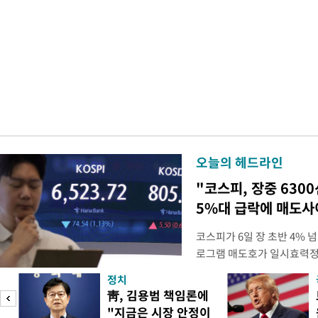
오늘의 헤드라인
"코스피, 장중 630
5%대 급락에 매도
코스피가 6일 장 초반 4%
로그램 매도호가 일시효력정
한국거래소는 이날 오전 10
정치
했다고 밝혔다. 발동 당시 
靑, 김용범 책임론에
대비 5.12% 급락한 987.
"지금은 시장 안정이