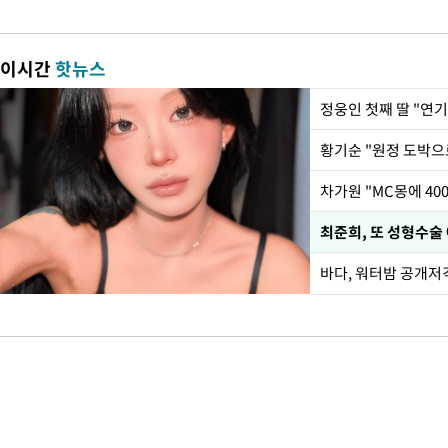
이시간
핫뉴스
정웅인 첫째 딸 "연기
황기순 "원정 도박으
최준희, 또 성형수술 
바다, 워터밤 공개저격