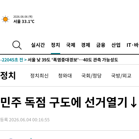
-29536초 전 >
[속보]전남광주 초대 시민추천 부시장에 백승주·윤난실
-27097초 전 >
서울 열대야 15일째 지속…비공식 '초열대야' 30도 넘어
2026.08.06 (목)
서울 33.1℃
-25664초 전 >
[속보]코스닥, 2.15포인트(0.27%) 내린 797.44 출발
-25647초 전 >
[속보]코스피, 119.51포인트(1.81%) 내린 6478.75 개장
-22094초 전 >
6월 경상수지 497.3억 달러…두 달 연속 사상 최대
실시간
정치
국제
경제
금융
산업
IT·
-22045초 전 >
서울 낮 39도 '폭염중대경보'…40도 관측 가능성도
-19407초 전 >
미 워싱턴주 스포캔 시의 통제불능 3개 산불, 방화선 일부 구축
-11580초 전 >
[속보] 호르무즈 해협 이란-오만 협상 기대속 뉴욕증시 혼조 마
정치
정치최신
청와대
국회/정당
국방/외교
우 0.49%↑
-9935초 전 >
[속보] 이란 대통령 "지금 최고지도자와 소통하기가 매우 어려워
임 3년 인터뷰
1시간 전 >
[속보] "이란-오만, 호르무즈 해협 통행 항로 합의" 이란 외무부 대
-31104초 전 >
[속보]경찰, '홍명보 선임 논란' 대한축구협회·축구회관 등 압
민주 독점 구도에 선거열기↓
색
-30491초 전 >
[속보]산업장관 "美무역법 제301조 과잉생산 결과 발표 8월 중
상
-30284초 전 >
[속보]코스피 매도사이드카 발동…4%대 급락
등록 2026.06.04 00:16:55
-29556초 전 >
[속보]전남광주 초대 시민추천 부시장에 백승주·윤난실
-27117초 전 >
서울 열대야 15일째 지속…비공식 '초열대야' 30도 넘어
-25684초 전 >
[속보]코스닥, 2.15포인트(0.27%) 내린 797.44 출발