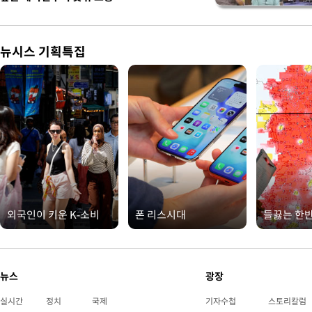
뉴시스 기획특집
외국인이 키운 K-소비
폰 리스시대
들끓는 한
뉴스
광장
실시간
정치
국제
기자수첩
스토리칼럼