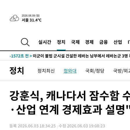
-26393초 전 >
손흥민, 68분 뛰고 2경기 침묵…LAFC, 톨루카에 1-0 승
-25665초 전 >
'2경기 연속 침묵' 손흥민, 톨루카전 68분만 뛰고 슈팅 0
2026.08.09 (일)
서울 31.4℃
-24417초 전 >
이강인, 오늘 서울서 AT마드리드 입단식…'전례 없는 특
-11299초 전 >
'여긴 20도, 저긴 50도'…열화상 카메라로 본 폭염 저감
차'
-10770초 전 >
콜롬비아 신임 우파 대통령 취임 하루만에 차량폭탄 폭발
실시간
정치
국제
경제
금융
산업
-4364초 전 >
튀르키예 외무장관, "메카 3국 방위협정은 이란이 목표 아냐
-1572초 전 >
이군이 불법 군시설 건설한 레바논 남부에서 레바논군 3명 
상
21분 전 >
[속보]美중부 사령관, 이스라엘 긴급방문 다중화된 전선 상황 
정치
정치최신
청와대
국회/정당
국방/외
54분 전 >
美 국방부, 켄달 전 공군장관 보안허가 취소…“에어포스원 기밀
론 누출”
54분 전 >
‘축구의 신’ 아르헨티나 축구 선수 메시의 부친 지병 별세
55분 전 >
“美 이란전 무기 소진…북한과 분쟁시 주한 미군 취약해질 수 
강훈식, 캐나다서 잠수함 
-31121초 전 >
[속보]장은수, KLPGA 제주삼다수 역전 우승…데뷔 10년
정상
·산업 연계 경제효과 설명
-26486초 전 >
"얼마나 더웠으면"…안동 물길공원서 헤엄친 구렁이 '소
-26413초 전 >
손흥민, 68분 뛰고 2경기 침묵…LAFC, 톨루카에 1-0 승
-25685초 전 >
'2경기 연속 침묵' 손흥민, 톨루카전 68분만 뛰고 슈팅 0
등록 2026.06.03 18:34:25
수정 2026.06.03 19:08:23
-24437초 전 >
이강인, 오늘 서울서 AT마드리드 입단식…'전례 없는 특