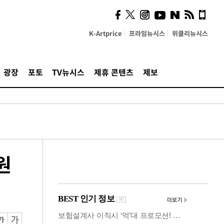
사이 해답 찾았죠"…알을
깨고 나온 '초자아'
K-Artprice
프라임뉴시스
위클리뉴시스
광장
포토
TV뉴시스
제휴 콘텐츠
제보
원