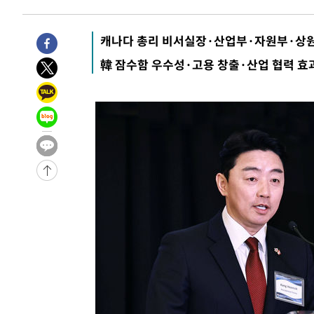
-11319초 전 >
'여긴 20도, 저긴 50도'…열화상 카메라로 본 폭염 저감
차'
-10790초 전 >
콜롬비아 신임 우파 대통령 취임 하루만에 차량폭탄 폭발
캐나다 총리 비서실장·산업부·자원부·상원
-4384초 전 >
튀르키예 외무장관, "메카 3국 방위협정은 이란이 목표 아냐
韓 잠수함 우수성·고용 창출·산업 협력 효
-1592초 전 >
이군이 불법 군시설 건설한 레바논 남부에서 레바논군 3명 
상
21분 전 >
[속보]美중부 사령관, 이스라엘 긴급방문 다중화된 전선 상황 
53분 전 >
美 국방부, 켄달 전 공군장관 보안허가 취소…“에어포스원 기밀
론 누출”
54분 전 >
‘축구의 신’ 아르헨티나 축구 선수 메시의 부친 지병 별세
54분 전 >
“美 이란전 무기 소진…북한과 분쟁시 주한 미군 취약해질 수 