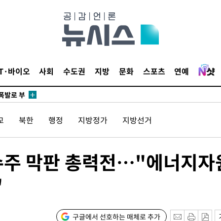
리(종합)
개
급대우'
시설 '온도
 사건
IT·바이오
사회
수도권
지방
문화
스포츠
연예
 " 밝혀
폭발로 부
논의
교
북한
행정
지방정가
지방선거
정보, 언
있어”
수주 막판 총력전…"에너지자
 차에 첫
"
동'
리(종합)
개
구글에서 선호하는 매체로 추가
급대우'