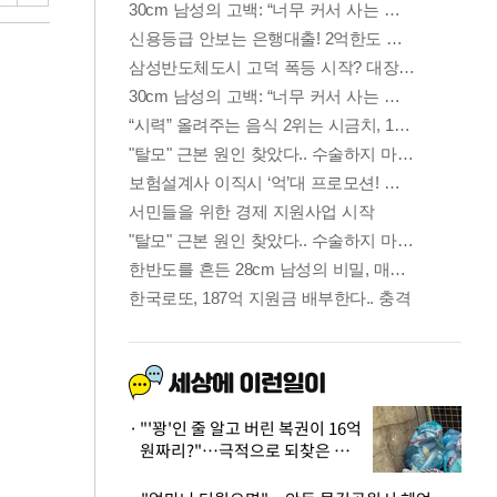
"'꽝'인 줄 알고 버린 복권이 16억
원짜리?"…극적으로 되찾은 사
연