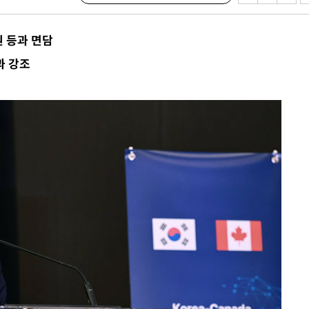
시설 '온도
 사건
 등과 면담
 " 밝혀
과 강조
폭발로 부
논의
정보, 언
있어”