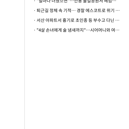
· "얼마나 더웠으면"…안동 물길공원서 헤엄친 구렁이 '소동'
· 퇴근길 정체 속 기적… 경찰 에스코트로 위기 넘긴 생후 2일 신생아
· 서산 아파트서 흉기로 초인종 등 부수고 다닌 50대 정신병원행
· "4살 손녀에게 술 냄새까지"…시어머니와 여행 가도 될까