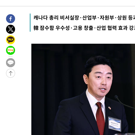
주 날씨]
-9306초 전 >
축구협회 "압수수색·성접대 논란 사과…쇄신의 기회로 삼겠다"
-7823초 전 >
[속보]'압수수색·성접대 논란' 축구협회 "실망과 걱정 안겨드려
캐나다 총리 비서실장·산업부·자원부·상원 등
송"
59분 전 >
'최고 37도' 폭염 지속…강원동해안 최대 150㎜ 비
韓 잠수함 우수성·고용 창출·산업 협력 효과 강
2시간 전 >
[속보]뉴욕증시 상승 마감…S&P 0.6% 나스닥 1.3%↑