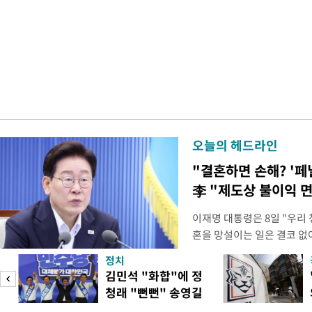
오늘의 헤드라인
"결혼하면 손해? '페
李 "제도상 불이익 
이재명 대통령은 8일 "우리
혼을 망설이는 일은 결코 없
하는 제도가 있을 경우 편하
정치
다. 이 대통령은 이날 오후 
김민석 "화합"에 정
로 찾은 결혼 페널티 22개'
청래 "뻔뻔" 송영길
이 대통령은 "결혼으로 인해
은 연임 직격