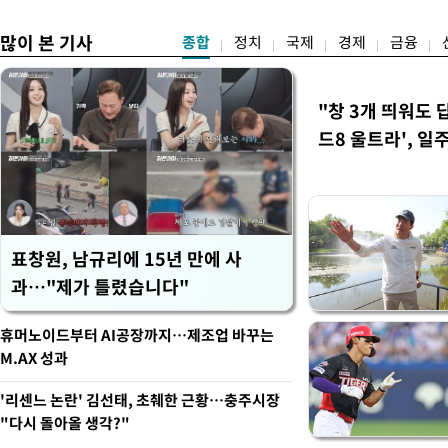
많이 본 기사
종합
정치
국제
경제
금융
"창 3개 띄워도 
드8 울트라', 일
표창원, 남규리에 15년 만에 사
과…"제가 틀렸습니다"
휴머노이드부터 AI공장까지…제조업 바꾸는
M.AX 성과
'리센느 논란' 김선태, 초췌한 근황…충주시장
"다시 돌아올 생각?"