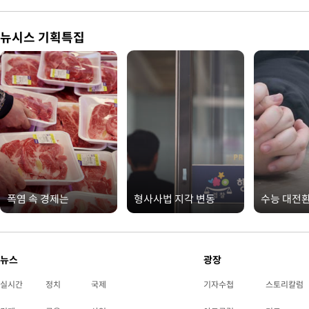
뉴시스 기획특집
폭염 속 경제는
형사사법 지각 변동
수능 대전
뉴스
광장
실시간
정치
국제
기자수첩
스토리칼럼