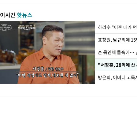
이시간
핫뉴스
하리수 "이혼 내가 
손 묶인채 물속에… 女
"서장훈, 28억에 산
방은희, 어머니 고독사