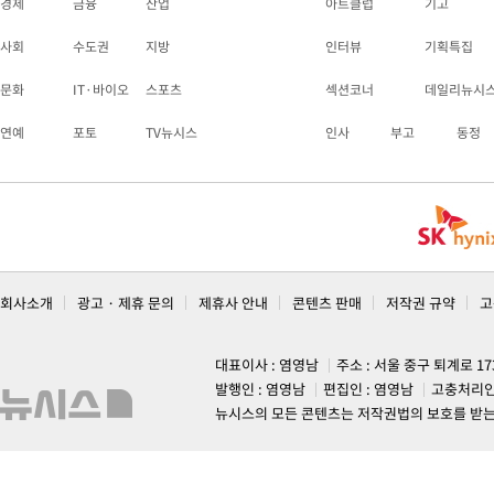
경제
금융
산업
아트클럽
기고
사회
수도권
지방
인터뷰
기획특집
문화
IT·바이오
스포츠
섹션코너
데일리뉴시
연예
포토
TV뉴시스
인사
부고
동정
회사소개
광고 · 제휴 문의
제휴사 안내
콘텐츠 판매
저작권 규약
고
대표이사 : 염영남
주소 : 서울 중구 퇴계로 1
발행인 : 염영남
편집인 : 염영남
고충처리인
뉴시스의 모든 콘텐츠는 저작권법의 보호를 받는 바, 무