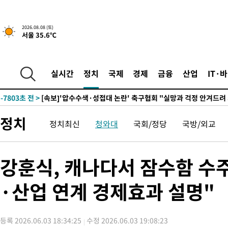
-21421초 전 >
백운산서 80년근 천종산삼 9뿌리 발견…감정가 1.3억원
-19131초 전 >
선재도서 해루질 나섰다 실종 60대, 닷새 만에 숨진 채 발견
2026.08.08 (토)
서울 35.6℃
-16665초 전 >
남자 농구, 나고야 아시안게임서 '홈팀' 일본과 한일전
-16041초 전 >
여수 오동도 해상서 모터보트 전복…1명 사망·1명 실종
-12268초 전 >
극한폭염 한풀 꺾이지만…'낮 최고 35도' 무더위, 열대야 계속
실시간
정치
국제
경제
금융
산업
IT·
주 날씨]
-9286초 전 >
축구협회 "압수수색·성접대 논란 사과…쇄신의 기회로 삼겠다"
-7803초 전 >
[속보]'압수수색·성접대 논란' 축구협회 "실망과 걱정 안겨드려
송"
59분 전 >
'최고 37도' 폭염 지속…강원동해안 최대 150㎜ 비
정치
정치최신
청와대
국회/정당
국방/외교
2시간 전 >
[속보]뉴욕증시 상승 마감…S&P 0.6% 나스닥 1.3%↑
-31389초 전 >
온열질환 사망자 3명 늘어…누적 환자 3000명 돌파
-25334초 전 >
강릉에 시간당 81.4㎜ 물폭탄…도로 잠기고 담벼락 붕괴
강훈식, 캐나다서 잠수함 수
-21441초 전 >
백운산서 80년근 천종산삼 9뿌리 발견…감정가 1.3억원
·산업 연계 경제효과 설명"
-19151초 전 >
선재도서 해루질 나섰다 실종 60대, 닷새 만에 숨진 채 발견
-16685초 전 >
남자 농구, 나고야 아시안게임서 '홈팀' 일본과 한일전
-16061초 전 >
여수 오동도 해상서 모터보트 전복…1명 사망·1명 실종
등록 2026.06.03 18:34:25
수정 2026.06.03 19:08:23
-12288초 전 >
극한폭염 한풀 꺾이지만…'낮 최고 35도' 무더위, 열대야 계속