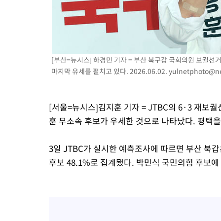
19분 전 >
SK하이닉스, 용인·청주 팹에 54조 투자…"AI 메모리 수요 선제 대
1시간 전 >
여자배구 이재영·이다영 자매, 아제르바이잔 투란VC 입단
1시간 전 >
외국인 심판 성 접대 7경기 들여다보니…한국 축구 '5승 2무'
1시간 전 >
[속보]코스닥, 2.86포인트(0.36%) 내린 798.81마감
[부산=뉴시스] 하경민 기자 = 부산 북구갑 국회의원 보궐선
1시간 전 >
[속보]코스피, 6200선 약보합…0.60% 내린 6258.77에 마쳐
마지막 유세를 펼치고 있다. 2026.06.02.
yulnetphoto@n
1시간 전 >
[속보]원·달러 환율, 7.7원 내린 1416.1원 마감
1시간 전 >
[속보] 노원서 40.1도 관측…서울, 2018년 이후 첫 40도
[서울=뉴시스]김지훈 기자 = JTBC의 6·3 재
2시간 전 >
[속보]종합특검, '계엄 수용공간 확보' 신용해 前교정본부장 기소
훈 무소속 후보가 우세한 것으로 나타났다. 평택
2시간 전 >
외신들도 주목한 韓축구 파문…"국민적 공분에 수사 재개"
2시간 전 >
11시간 압수수색에 성접대 파문까지…'쑥대밭' 된 축구협회
3일 JTBC가 실시한 예측조사에 따르면 부산 북갑
2시간 전 >
[속보]규제합리화위원회 부위원장에 김태유 서울대 공대 교수…이
후임
후보 48.1%로 집계됐다. 박민식 국민의힘 후보에