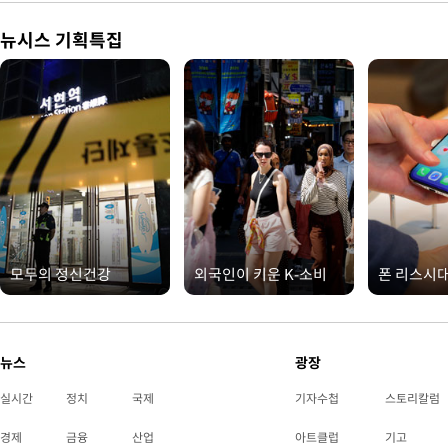
뉴시스 기획특집
모두의 정신건강
외국인이 키운 K-소비
폰 리스시
뉴스
광장
실시간
정치
국제
기자수첩
스토리칼럼
경제
금융
산업
아트클럽
기고