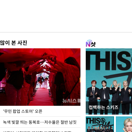
많이 본 사진
컴백하는 스키즈
지석천 뒤덮은 개구리
'무민 팝업 스토어' 오픈
녹색 빛깔 띄는 동복호…저수율은 절반 남짓