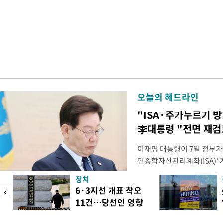
오늘의 헤드라인
"ISA·주가누르기 
李대통령 "전면 재검
이재명 대통령이 7일 정부가
인종합자산관리계좌(ISA)' 
안'을 전면 재검토 할 것을 
정치
들과의 상황 점검 회의에서 I
6·3지선 개표 착오
지법안을 둘러싼 투자자들의 
11건…당선인 영향
았다. 이 자리에서 이 대통령
도
없어