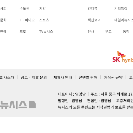
사회
수도권
지방
인터뷰
기획특집
문화
IT·바이오
스포츠
섹션코너
데일리뉴시
연예
포토
TV뉴시스
인사
부고
동정
회사소개
광고 · 제휴 문의
제휴사 안내
콘텐츠 판매
저작권 규약
고
대표이사 : 염영남
주소 : 서울 중구 퇴계로 1
발행인 : 염영남
편집인 : 염영남
고충처리인
뉴시스의 모든 콘텐츠는 저작권법의 보호를 받는 바, 무