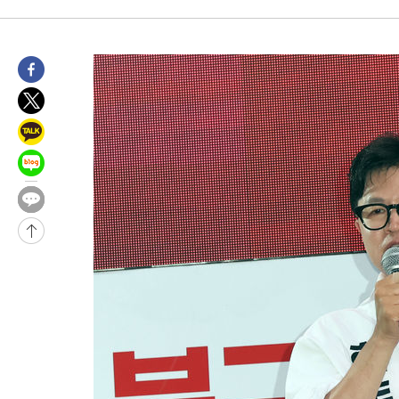
1시간 전 >
[속보]코스피, 6200선 약보합…0.60% 내린 6258.77에 마쳐
1시간 전 >
[속보]원·달러 환율, 7.7원 내린 1416.1원 마감
1시간 전 >
[속보] 노원서 40.1도 관측…서울, 2018년 이후 첫 40도
2시간 전 >
[속보]종합특검, '계엄 수용공간 확보' 신용해 前교정본부장 기소
2시간 전 >
외신들도 주목한 韓축구 파문…"국민적 공분에 수사 재개"
2시간 전 >
11시간 압수수색에 성접대 파문까지…'쑥대밭' 된 축구협회
2시간 전 >
[속보]규제합리화위원회 부위원장에 김태유 서울대 공대 교수…이
후임
-19541초 전 >
이강인, 폭염 속 AT마드리드 첫 훈련…80명 식사 대접까지(종
-16680초 전 >
미 사업체 일자리, 7월에 2.3만개 순감하고 그 전 2개월 10.3
하향수정 (2보)
-16128초 전 >
[속보] 미 사업체, 일자리 7월에 2.3만 개 줄어…실업률은 4.1
↓
-11991초 전 >
[속보]이 대통령 "부동산 공급 기존 사고방식 매달리지 말고 
실천"
-11076초 전 >
이란, "오만과 '중앙 단일 루트' 합의…북쪽 인바운드·남쪽 아
운드는 임시"
-2644초 전 >
"낮 기온 소폭 하락"…수도권 폭염중대경보, 폭염경보로 하향
-2608초 전 >
[속보]이 대통령, '호우피해' 안동·의성 관할 4개 면 특별재난지
포
-2571초 전 >
[단독]중수청 지원 검사들, 정원 초과 시 낮은 계급 임용…희망지
갈 수도
-542초 전 >
낮 최고 37도 찜통더위…곳곳 소나기·강원 많은 비[내일날씨]