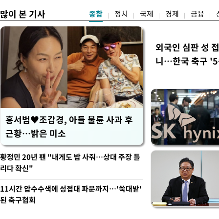
많이 본 기사
종합
정치
국제
경제
금융
외국인 심판 성 
니…한국 축구 '5
홍서범♥조갑경, 아들 불륜 사과 후
근황…밝은 미소
황정민 20년 팬 "내게도 밥 사줘…상대 주장 틀
리다 확신"
11시간 압수수색에 성접대 파문까지…'쑥대밭'
된 축구협회