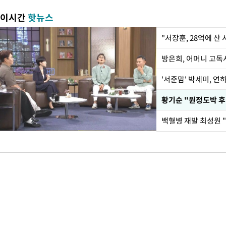
이시간
핫뉴스
"서장훈, 28억에 산
방은희, 어머니 고독사
'서준맘' 박세미, 연
황기순 "원정도박 후
백혈병 재발 최성원 "