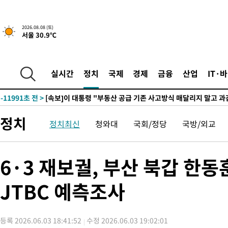
2026.08.08 (토)
서울 30.9℃
2시간 전 >
[속보]규제합리화위원회 부위원장에 김태유 서울대 공대 교수…이
후임
-19541초 전 >
이강인, 폭염 속 AT마드리드 첫 훈련…80명 식사 대접까지(종
-16680초 전 >
미 사업체 일자리, 7월에 2.3만개 순감하고 그 전 2개월 10.3
실시간
정치
국제
경제
금융
산업
IT·
하향수정 (2보)
-16128초 전 >
[속보] 미 사업체, 일자리 7월에 2.3만 개 줄어…실업률은 4.1
↓
-11991초 전 >
[속보]이 대통령 "부동산 공급 기존 사고방식 매달리지 말고 
실천"
-11076초 전 >
이란, "오만과 '중앙 단일 루트' 합의…북쪽 인바운드·남쪽 아
정치
운드는 임시"
정치최신
청와대
국회/정당
국방/외교
-2644초 전 >
"낮 기온 소폭 하락"…수도권 폭염중대경보, 폭염경보로 하향
-2608초 전 >
[속보]이 대통령, '호우피해' 안동·의성 관할 4개 면 특별재난지
포
-2571초 전 >
[단독]중수청 지원 검사들, 정원 초과 시 낮은 계급 임용…희망지
6·3 재보궐, 부산 북갑 한동
갈 수도
-542초 전 >
낮 최고 37도 찜통더위…곳곳 소나기·강원 많은 비[내일날씨]
19분 전 >
SK하이닉스, 용인·청주 팹에 54조 투자…"AI 메모리 수요 선제 대
JTBC 예측조사
1시간 전 >
여자배구 이재영·이다영 자매, 아제르바이잔 투란VC 입단
1시간 전 >
외국인 심판 성 접대 7경기 들여다보니…한국 축구 '5승 2무'
등록 2026.06.03 18:41:52
수정 2026.06.03 19:02:01
1시간 전 >
[속보]코스닥, 2.86포인트(0.36%) 내린 798.81마감