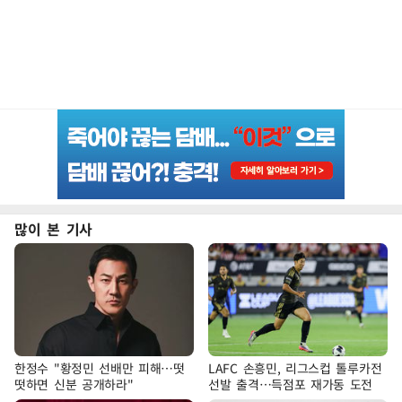
많이 본 기사
한정수 "황정민 선배만 피해…떳
LAFC 손흥민, 리그스컵 톨루카전
떳하면 신분 공개하라"
선발 출격…득점포 재가동 도전