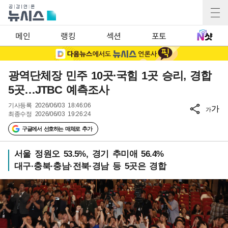
메인
랭킹
섹션
포토
광역단체장 민주 10곳·국힘 1곳 승리, 경합
5곳…JTBC 예측조사
기사등록
2026/06/03 18:46:06
가
가
최종수정
2026/06/03 19:26:24
구글에서 선호하는 매체로 추가
서울 정원오 53.5%, 경기 추미애 56.4%
대구·충북·충남·전북·경남 등 5곳은 경합