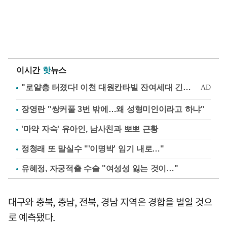
이시간
핫
뉴스
장영란 "쌍커풀 3번 밖에…왜 성형미인이라고 하냐"
'마약 자숙' 유아인, 남사친과 뽀뽀 근황
정청래 또 말실수 "'이명박' 임기 내로…"
유혜정, 자궁적출 수술 "여성성 잃는 것이…"
대구와 충북, 충남, 전북, 경남 지역은 경합을 벌일 것으
로 예측됐다.