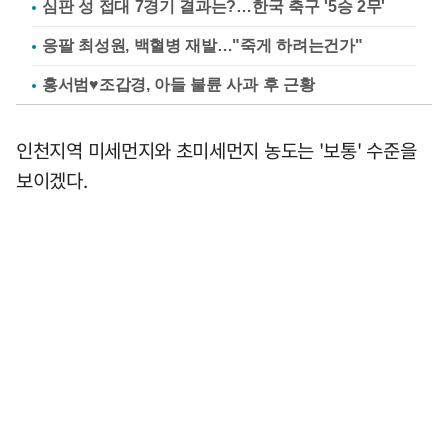
심판 성 접대 7경기 결과는?…한국 축구 '5승 2무'
응팔 최성원, 백혈병 재발…"죽게 하려는건가"
홍서범♥조갑경, 아들 불륜 사과 후 근황
인천지역 미세먼지와 초미세먼지 농도는 '보통' 수준을
보이겠다.