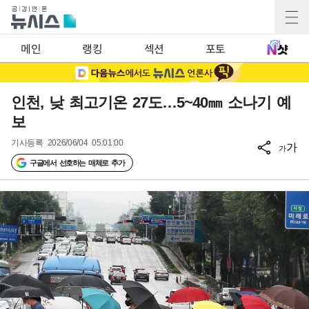
메인
랭킹
섹션
포토
인천, 낮 최고기온 27도…5~40㎜ 소나기 예
보
기사등록
2026/06/04 05:01:00
가
가
구글에서 선호하는 매체로 추가