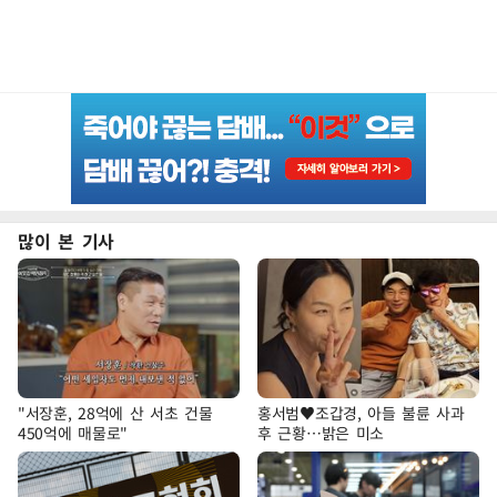
많이 본 기사
"서장훈, 28억에 산 서초 건물
홍서범♥조갑경, 아들 불륜 사과
450억에 매물로"
후 근황…밝은 미소