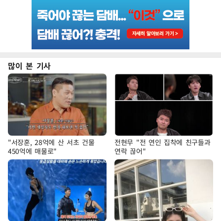
많이 본 기사
"서장훈, 28억에 산 서초 건물
전현무 "전 연인 집착에 친구들과
450억에 매물로"
연락 끊어"