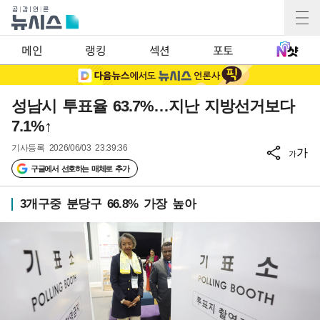
메인
랭킹
섹션
포토
성남시 투표율 63.7%…지난 지방선거보다
7.1%↑
기사등록
2026/06/03 23:39:36
가
가
구글에서 선호하는 매체로 추가
3개구중 분당구 66.8% 가장 높아