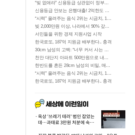
옥상 '쓰레기 테러' 범인 잡았는
데…과태료 3만원 처분에 숙박업
주 허탈