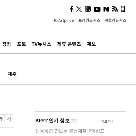
의견, 국토부·LH에 충실히
전달할 것"
K-Artprice
프라임뉴시스
위클리뉴시스
광장
포토
TV뉴시스
제휴 콘텐츠
제보
제주