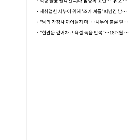
· 직장 불륜 발각된 40대 남성의 고민…"유포 동료 명예훼손·협박죄 고소 가능할까"
· 재취업한 시누이 위해 '조카 셔틀' 떠넘긴 남편…아내 "난 못한다"
· "남의 가정사 끼어들지 마"…시누이 불륜 덮으려는 남편에 억울한 아내
· "현관문 걷어차고 욕설 녹음 반복"…18개월 아기 키우는 집 뒤흔든 '앞집의 비극'