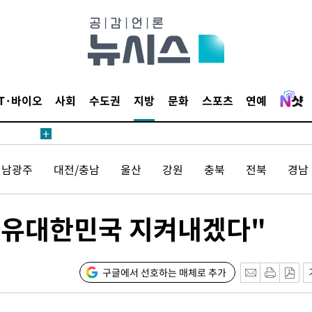
IT·바이오
사회
수도권
지방
문화
스포츠
연예
전남광주
대전/충남
울산
강원
충북
전북
경남
자유대한민국 지켜내겠다"
구글에서 선호하는 매체로 추가