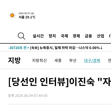
2026.08.07 (금)
서울 29.1℃
실시간
정치
국제
경제
금융
산업
-30720초 전 >
[속보] 뉴욕증시, 일제 하락 마감…나스닥 0.06%↓
지방
지방최신
세종
부산
대구/경북
[당선인 인터뷰]이진숙 "
등록 2026.06.04 07:44:50