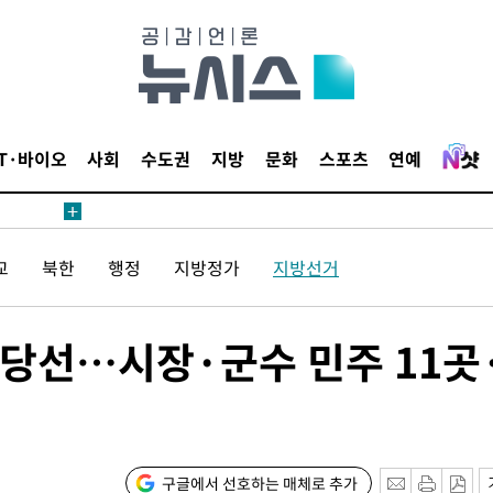
IT·바이오
사회
수도권
지방
문화
스포츠
연예
교
북한
행정
지방정가
지방선거
 당선…시장·군수 민주 11곳
구글에서 선호하는 매체로 추가