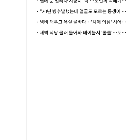
· 엘베 문 열리자 지팡이 '퍽'…노인의 택배기사 폭행 이유
· "20년 병수발했는데 얼굴도 모르는 동생이 유산 절반을"…배다른 형제 상속권 있을까
· 냄비 태우고 욕실 물바다…'치매 의심' 시어머니 검사 권유했다가 '날벼락'
· 새벽 식당 몰래 들어와 테이블서 '쿨쿨'…토사물 남기고 사라진 남성