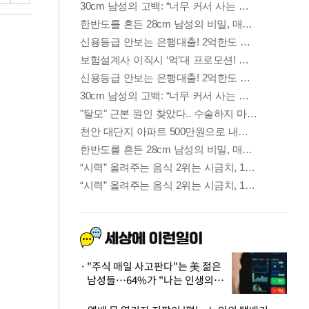
"주식 매일 사고판다"는 美 젊은
남성들…64%가 "나는 인생의
패배자“