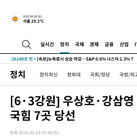
2026.08.08 (토)
서울 29.2℃
실시간
정치
국제
경제
금융
산업
-26140초 전 >
[속보]뉴욕증시 상승 마감…S&P 0.6% 나스닥 1.3%↑
정치
정치최신
청와대
국회/정당
국방/외
[6·3강원] 우상호·강삼영
국힘 7곳 당선
등록 2026.06.04 05:46:02