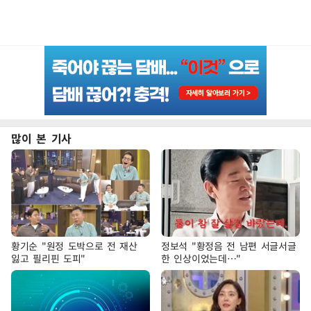
많이 본 기사
황기순 "원정 도박으로 전 재산
정보석 "황정음 전 남편 서글서글
잃고 필리핀 도피"
한 인상이었는데…"