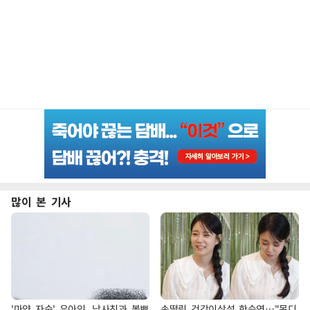
많이 본 기사
'마약 자숙' 유아인, 남사친과 볼뽀
손떨림 건강이상설 한승연…"목디