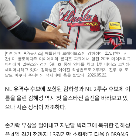
[마이애미=AP/뉴시스] 애틀랜타 브레이브스의 김하성이 21일(현지 시
간) 미 플로리다주 마이애미의 론디포 파크에서 열린 2026 메이저리그
마이애미 말린스와 경기 5회 초 중전 안타를 치고 1루 베이스 코치와
세리머니하고 있다. 김하성은 이어진 희생번트로 2루까지 진루 후 로
날드 아쿠나 주니어의 적시타에 홈을 밟았다. 2026.05.22.
NL 유격수 후보에 포함된 김하성과 NL 2루수 후보에 이
름을 올린 김혜성 역시 첫 올스타전 출전을 바라보고 있
으나 시즌 성적이 저조하다.
손가락 부상을 털어내고 지난달 빅리그에 복귀한 김하성
은 4일 경기 전까지 13경기만 소화했고 타율 0.089(45