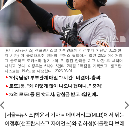
[덴버=AP/뉴시스] 샌프란시스코 자이언츠의 이정후가 지난달 31일(현
지 시간) 미 콜로라도주 덴버의 쿠어스 필드에서 열린 2026 메이저리
그 콜로라도 로키스와 경기 8회 초 중전 안타를 치고 나간 후 세리머
니하고 있다. 이정후는 6타수 5안타 2타점 1득점을 기록했고, 샌프란
시스코는 19-6으로 대승했다. 2026.06.01.
[서울=뉴시스]박윤서 기자 = 메이저리그(MLB)에서 뛰는
이정후(샌프란시스코 자이언츠)와 김하성(애틀랜타 브레