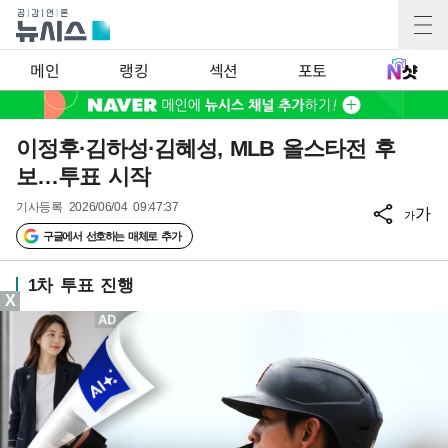
메인
랭킹
섹션
포토
이정후·김하성·김혜성, MLB 올스타전 후
보…투표 시작
기사등록
2026/06/04 09:47:37
가
가
구글에서 선호하는 매체로 추가
1차 투표 진행
X