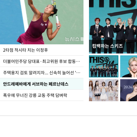
컴백하는 스키즈
이번주 국회에는 무슨 일
2타점 적시타 치는 이정후
더불어민주당 당대표·최고위원 후보 합동연설회
주택용지 검토 알려지자... 신속히 늘어선 '근조화환'
안드레예바에게 서브하는 페르난데스
폭우에 무너진 강릉 교동 주택 담벼락