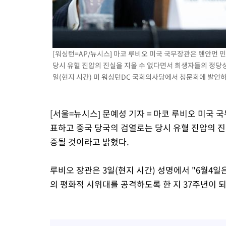
1시간 전 >
극한폭염 한풀 꺾이지만…'낮 최고 35도' 무더위, 열대야 계속[다
날씨]
2시간 전 >
축구협회 "압수수색·성접대 논란 사과…쇄신의 기회로 삼겠다"
2시간 전 >
[속보]'압수수색·성접대 논란' 축구협회 "실망과 걱정 안겨드려 죄
[워싱턴=AP/뉴시스] 마코 루비오 미국 국무장관은 톈안먼 
6시간 전 >
'최고 37도' 폭염 지속…강원동해안 최대 150㎜ 비
당시 유혈 진압의 진실을 지울 수 없다면서 희생자들의 정당성
8시간 전 >
[속보]뉴욕증시 상승 마감…S&P 0.6% 나스닥 1.3%↑
일(현지 시간) 미 워싱턴DC 국회의사당에서 청문회에 발언하는 모
[서울=뉴시스] 문예성 기자 = 마코 루비오 미국 
표하고 중국 당국의 검열로는 당시 유혈 진압의 
증될 것이라고 밝혔다.
루비오 장관은 3일(현지 시간) 성명에서 "6월4
의 평화적 시위대를 공격하도록 한 지 37주년이 