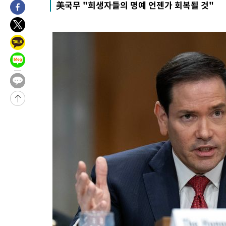
美국무 "희생자들의 명예 언젠가 회복될 것"
8시간 전 >
[속보]뉴욕증시 상승 마감…S&P 0.6% 나스닥 1.3%↑
-31293초 전 >
이란 "호르무즈 재개방 합의 근접…美 배상 선행돼야"
-22340초 전 >
[속보]與최고위원 제주·인천 순회경선…박선원·최민희·서미
한민수·김용 순
-22293초 전 >
[속보]김민석, 與 전대 당원투표 누적 득표율 45.42%로 1위…
청래 44.56%
-21575초 전 >
[속보]與 대표 경선 제주·인천 당원투표…金 47.75%·鄭
42.08%·宋 10.17%
-21109초 전 >
이강인 "아틀레티코 이적 기뻐…등번호 7번 의미보단 팀 위해 
것"
-21044초 전 >
[속보]與 당대표 경선, 제주·인천 권리당원 투표 김민석 승리
-14818초 전 >
낮 최고 35도 '무더위'…동해안 시간당 30㎜ '강한 비'[내일날
-14088초 전 >
[속보]이강인 "감독님이 원하는 마음 느꼈고, 많은 트로피 원해
틀레티코 이적"
-13870초 전 >
수도권 40도 육박 '펄펄'…동해안 일부 지역엔 호의주의보
-12839초 전 >
온열질환 사망자 3명 늘어…누적 환자 3000명 돌파
-6784초 전 >
강릉에 시간당 81.4㎜ 물폭탄…도로 잠기고 담벼락 붕괴
-2891초 전 >
백운산서 80년근 천종산삼 9뿌리 발견…감정가 1.3억원
-601초 전 >
선재도서 해루질 나섰다 실종 60대, 닷새 만에 숨진 채 발견
31분 전 >
남자 농구, 나고야 아시안게임서 '홈팀' 일본과 한일전
41분 전 >
여수 오동도 해상서 모터보트 전복…1명 사망·1명 실종