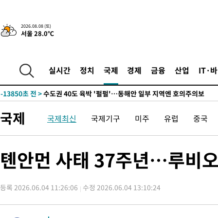
청래 44.56%
-21555초 전 >
[속보]與 대표 경선 제주·인천 당원투표…金 47.75%·鄭
42.08%·宋 10.17%
-21089초 전 >
이강인 "아틀레티코 이적 기뻐…등번호 7번 의미보단 팀 위해 
2026.08.08 (토)
서울 28.0℃
것"
-21024초 전 >
[속보]與 당대표 경선, 제주·인천 권리당원 투표 김민석 승리
-14798초 전 >
낮 최고 35도 '무더위'…동해안 시간당 30㎜ '강한 비'[내일날
-14068초 전 >
[속보]이강인 "감독님이 원하는 마음 느꼈고, 많은 트로피 원해
실시간
정치
국제
경제
금융
산업
IT·
틀레티코 이적"
-13850초 전 >
수도권 40도 육박 '펄펄'…동해안 일부 지역엔 호의주의보
-12819초 전 >
온열질환 사망자 3명 늘어…누적 환자 3000명 돌파
-6764초 전 >
강릉에 시간당 81.4㎜ 물폭탄…도로 잠기고 담벼락 붕괴
국제
국제최신
국제기구
미주
유럽
중국
-2871초 전 >
백운산서 80년근 천종산삼 9뿌리 발견…감정가 1.3억원
-581초 전 >
선재도서 해루질 나섰다 실종 60대, 닷새 만에 숨진 채 발견
31분 전 >
남자 농구, 나고야 아시안게임서 '홈팀' 일본과 한일전
톈안먼 사태 37주년…루비오 
41분 전 >
여수 오동도 해상서 모터보트 전복…1명 사망·1명 실종
1시간 전 >
극한폭염 한풀 꺾이지만…'낮 최고 35도' 무더위, 열대야 계속[다
날씨]
등록 2026.06.04 11:26:06
수정 2026.06.04 13:10:24
2시간 전 >
축구협회 "압수수색·성접대 논란 사과…쇄신의 기회로 삼겠다"
2시간 전 >
[속보]'압수수색·성접대 논란' 축구협회 "실망과 걱정 안겨드려 죄
6시간 전 >
'최고 37도' 폭염 지속…강원동해안 최대 150㎜ 비