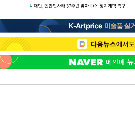
대만, 톈안먼사태 37주년 맞아 中에 정치개혁 촉구