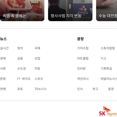
폭염 속 경제는
형사사법 지각 변동
수능 대전
뉴스
광장
실시간
정치
국제
기자수첩
스토리칼럼
경제
금융
산업
아트클럽
기고
사회
수도권
지방
인터뷰
기획특집
문화
IT·바이오
스포츠
섹션코너
데일리뉴시
연예
포토
TV뉴시스
인사
부고
동정