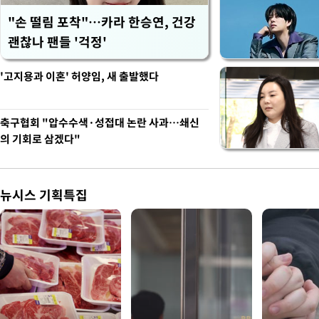
"손 떨림 포착"…카라 한승연, 건강
괜찮나 팬들 '걱정'
'고지용과 이혼' 허양임, 새 출발했다
축구협회 "압수수색·성접대 논란 사과…쇄신
의 기회로 삼겠다"
뉴시스 기획특집