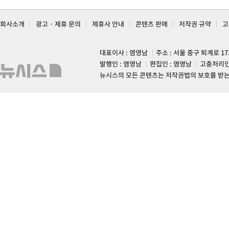
회사소개
광고 · 제휴 문의
제휴사 안내
콘텐츠 판매
저작권 규약
고
대표이사 : 염영남
주소 : 서울 중구 퇴계로 1
발행인 : 염영남
편집인 : 염영남
고충처리인
뉴시스의 모든 콘텐츠는 저작권법의 보호를 받는 바, 무