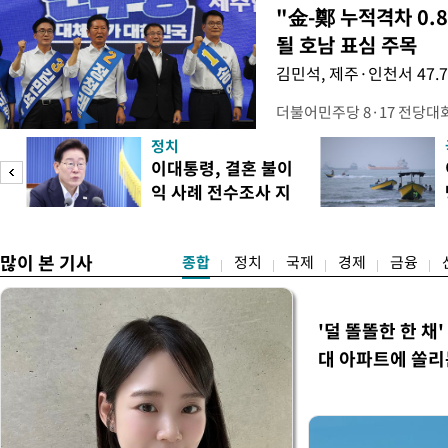
"金-鄭 누적격차 0.
될 호남 표심 주목
김민석, 제주·인천서 47.
더불어민주당 8·17 전당대
보가 8일 제주·인천 지역 순
정치
다. 앞서 정청래 후보 우세
이대통령, 결혼 불이
·울산·경남 경선에서 1승 1
익 사례 전수조사 지
제주·인천 경선에서 이기며 '
시
만 두 후보 간 누적 득표율 차
많이 본 기사
종합
정치
국제
경제
금융
'덜 똘똘한 한 채
대 아파트에 쏠리