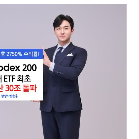
 차에 첫
동'
리(종합)
개
급대우'
시설 '온도
 사건
 " 밝혀
폭발로 부
논의
정보, 언
있어”