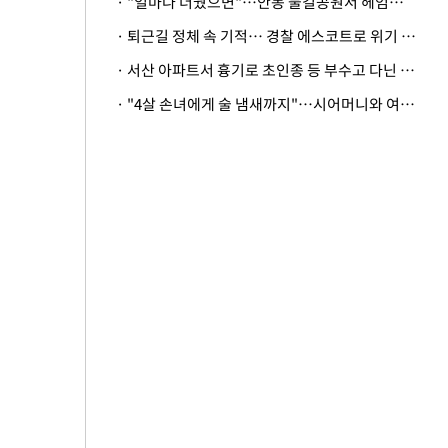
· "얼마나 더웠으면"…안동 물길공원서 헤엄친 구렁이 '소동'
· 퇴근길 정체 속 기적… 경찰 에스코트로 위기 넘긴 생후 2일 신생아
· 서산 아파트서 흉기로 초인종 등 부수고 다닌 50대 정신병원행
· "4살 손녀에게 술 냄새까지"…시어머니와 여행 가도 될까