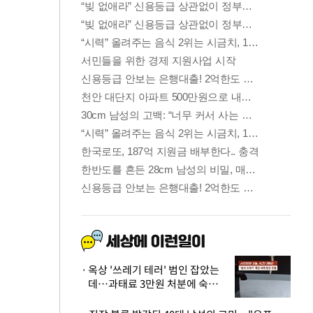
옥상 '쓰레기 테러' 범인 잡았는
데…과태료 3만원 처분에 숙박업
주 허탈