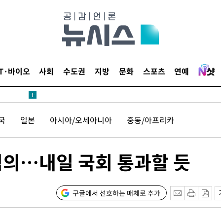
IT·바이오
사회
수도권
지방
문화
스포츠
연예
국
일본
아시아/오세아니아
중동/아프리카
 심의…내일 국회 통과할 듯
구글에서 선호하는 매체로 추가