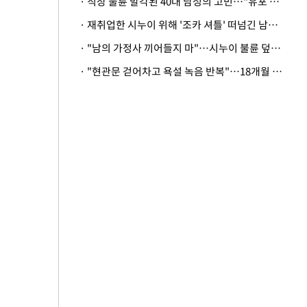
· 직장 불륜 발각된 40대 남성의 고민…"유포 동료 명예훼손·협박죄 고소 가능할까"
· 재취업한 시누이 위해 '조카 셔틀' 떠넘긴 남편…아내 "난 못한다"
· "남의 가정사 끼어들지 마"…시누이 불륜 덮으려는 남편에 억울한 아내
· "현관문 걷어차고 욕설 녹음 반복"…18개월 아기 키우는 집 뒤흔든 '앞집의 비극'