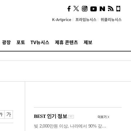
의견, 국토부·LH에 충실히
전달할 것"
K-Artprice
프라임뉴시스
위클리뉴시스
광장
포토
TV뉴시스
제휴 콘텐츠
제보