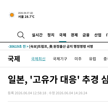
2026.08.07 (금)
서울 28.7℃
실시간
정치
국제
경제
금융
산업
-28339초 전 >
[속보] 뉴욕증시, 일제 하락 마감…나스닥 0.06%↓
-30619초 전 >
[속보]트럼프, 美 원정출산 금지 행정명령 서명
-28319초 전 >
[속보] 뉴욕증시, 일제 하락 마감…나스닥 0.06%↓
국제
국제최신
국제기구
미주
유럽
중
-30639초 전 >
[속보]트럼프, 美 원정출산 금지 행정명령 서명
-28339초 전 >
[속보] 뉴욕증시, 일제 하락 마감…나스닥 0.06%↓
일본, '고유가 대응' 추경
등록 2026.06.04 12:58:18
수정 2026.06.04 14:26:24