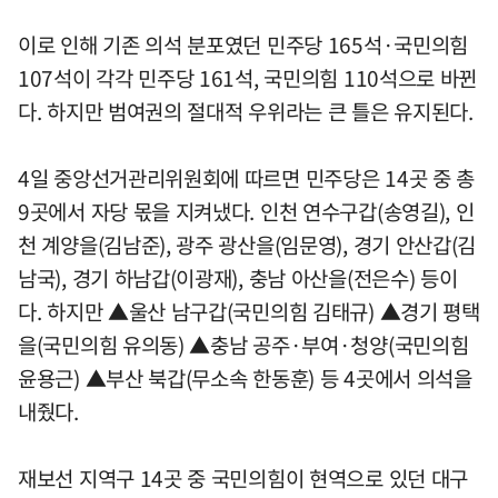
이로 인해 기존 의석 분포였던 민주당 165석·국민의힘
107석이 각각 민주당 161석, 국민의힘 110석으로 바뀐
다. 하지만 범여권의 절대적 우위라는 큰 틀은 유지된다.
4일 중앙선거관리위원회에 따르면 민주당은 14곳 중 총
9곳에서 자당 몫을 지켜냈다. 인천 연수구갑(송영길), 인
천 계양을(김남준), 광주 광산을(임문영), 경기 안산갑(김
남국), 경기 하남갑(이광재), 충남 아산을(전은수) 등이
다. 하지만 ▲울산 남구갑(국민의힘 김태규) ▲경기 평택
을(국민의힘 유의동) ▲충남 공주·부여·청양(국민의힘
윤용근) ▲부산 북갑(무소속 한동훈) 등 4곳에서 의석을
내줬다.
재보선 지역구 14곳 중 국민의힘이 현역으로 있던 대구