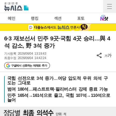
메인
랭킹
섹션
포토
6·3 재보선서 민주 9곳·국힘 4곳 승리…與 4
석 감소, 野 3석 증가
기사등록
2026/06/04 13:19:43
가
가
최종수정
2026/06/04 14:42:24
구글에서 선호하는 매체로 추가
국힘 선전으로 3석 증가…여당 압도적 우위 의석 구
도는 그대로
범여 180석…패스트트랙·필리버스터 강제 종료 가능
민주 165석→161석으로 줄고, 국힘 107석→110석으로
늘어