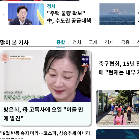
콘 산업과 공급망을 보호하기
정치
대통령은 6일(현지 시간) 
"주택 물량 확보"
품 수입에 최저 수입가격제
李, 수도권 공급대책
15%의 종가 관세를 부과
집중 점검
백악관이 밝혔다. 이에 따라
러
많이 본 기사
종합
정치
국제
경제
금융
축구협회, 15년 
에 "현재는 내부 
방은희, 母 고독사에 오열 "이틀 만
에 발견"
"8월 반등 속지 마라…코스피, 상승추세 아니라