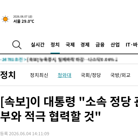
2026.08.07 (금)
서울 29.0℃
실시간
정치
국제
경제
금융
산업
IT·
-24791초 전 >
[속보] 뉴욕증시, 일제 하락 마감…나스닥 0.06%↓
-30225초 전 >
이란, 호르무즈서 "적국 목표물들"과 대치로 남부 케슘섬에서 
례 큰 폭발음
-28940초 전 >
[속보]美, 폴리실리콘 수입 규제…파생제품 15% 관세, 120일
정치
정치최신
청와대
국회/정당
국방/외교
발효
-27091초 전 >
[속보]트럼프, 美 원정출산 금지 행정명령 서명
-24791초 전 >
[속보] 뉴욕증시, 일제 하락 마감…나스닥 0.06%↓
-30225초 전 >
이란, 호르무즈서 "적국 목표물들"과 대치로 남부 케슘섬에서 
[속보]이 대통령 "소속 정당
례 큰 폭발음
-28940초 전 >
[속보]美, 폴리실리콘 수입 규제…파생제품 15% 관세, 120일
발효
부와 적극 협력할 것"
-27091초 전 >
[속보]트럼프, 美 원정출산 금지 행정명령 서명
-24791초 전 >
[속보] 뉴욕증시, 일제 하락 마감…나스닥 0.06%↓
등록 2026.06.04 14:11:09