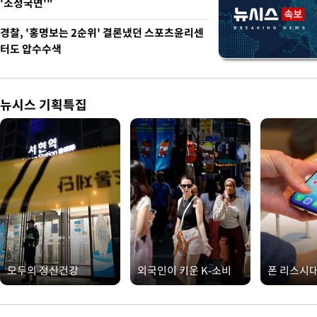
'조정국면'"
경찰, '홍명보는 2순위' 결론냈던 스포츠윤리센
터도 압수수색
뉴시스 기획특집
모두의 정신건강
외국인이 키운 K-소비
폰 리스시