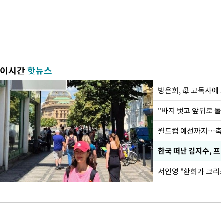
이시간
핫뉴스
방은희, 母 고독사에 
월드컵 예선까지…축
한국 떠난 김지수, 
서인영 "환희가 크리