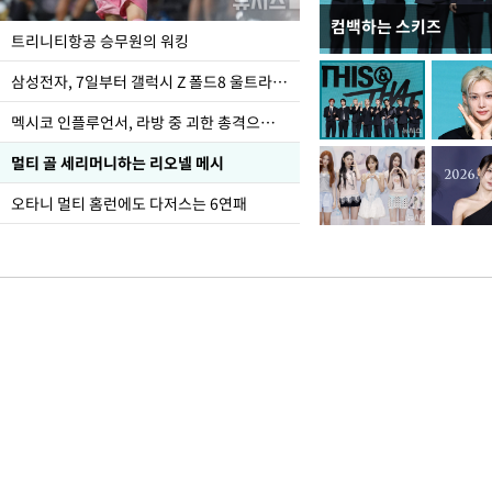
컴백하는 스키즈
입추 하루 앞둔 전남광
트리니티항공 승무원의 워킹
폭염
삼성전자, 7일부터 갤럭시 Z 폴드8 울트라·폴드8·플립8 출시
멕시코 인플루언서, 라방 중 괴한 총격으로 사망
멀티 골 세리머니하는 리오넬 메시
오타니 멀티 홈런에도 다저스는 6연패