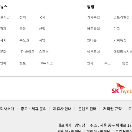
뉴스
광장
실시간
정치
국제
기자수첩
스토리칼럼
경제
금융
산업
아트클럽
기고
사회
수도권
지방
인터뷰
기획특집
문화
IT·바이오
스포츠
섹션코너
데일리뉴시
연예
포토
TV뉴시스
인사
부고
동정
회사소개
광고 · 제휴 문의
제휴사 안내
콘텐츠 판매
저작권 규약
고
대표이사 : 염영남
주소 : 서울 중구 퇴계로 1
발행인 : 염영남
편집인 : 염영남
고충처리인