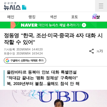
메인
랭킹
섹션
포토
정동영 "한국, 조선·미국·중국과 4자 대화 시
작할 수 있어"
기사등록
2026/06/04 14:40:20
가
가
최종수정
2026/06/04 16:54:24
구글에서 선호하는 매체로 추가
울란바타르 동북아 안보 대화 특별연설
"적대감 끝내는 '평화 정체성' 구축해야"
북, 2019년부터 불참…올해도 참석 안 해