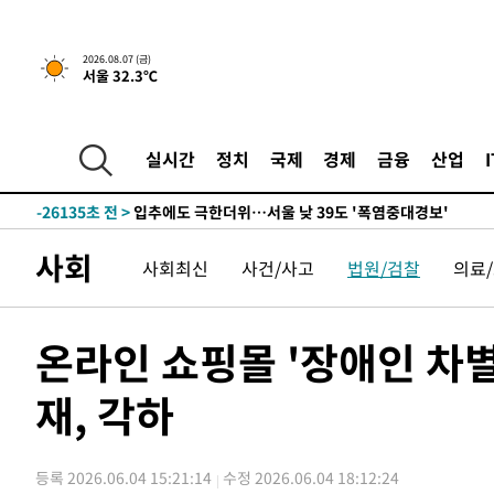
-30167초 전 >
[속보]합수본, '투표율 허위 입력' 중앙·서울·경기도 선관
압수수색
-29922초 전 >
[속보]원·달러 환율, 오전 9시 1423.8원
2026.08.07 (금)
-29718초 전 >
[속보]삼성전자·SK하이닉스 동반 강보합…1%대 상승 
서울 32.3℃
-29704초 전 >
[속보]코스닥, 5.95포인트(0.74%) 상승한 807.62개장
-29672초 전 >
[속보]코스피, 6300선 재탈환…1.09% 오른 6365.07 
실시간
정치
국제
경제
금융
산업
-26837초 전 >
시리아 다마스쿠스 교외에서 미니버스 폭발.. 14명 부상, 
태
-26135초 전 >
입추에도 극한더위…서울 낮 39도 '폭염중대경보'
-21099초 전 >
이란, 호르무즈서 "적국 목표물들"과 대치로 남부 케슘섬
례 큰 폭발음
-19814초 전 >
[속보]美, 폴리실리콘 수입 규제…파생제품 15% 관세, 1
사회
사회최신
사건/사고
법원/검찰
의료
발효
-17965초 전 >
[속보]트럼프, 美 원정출산 금지 행정명령 서명
-15665초 전 >
[속보] 뉴욕증시, 일제 하락 마감…나스닥 0.06%↓
온라인 쇼핑몰 '장애인 차
-31793초 전 >
"미 전국적 살모네라 식중독 원인은 멕시코산 할라피뇨"--
-30306초 전 >
[속보]경찰·노동부, HL만도 평택사업장 끼임 사망 관련
재, 각하
-30187초 전 >
[속보]합수본, '투표율 허위 입력' 중앙·서울·경기도 선관
압수수색
-29942초 전 >
[속보]원·달러 환율, 오전 9시 1423.8원
-29738초 전 >
[속보]삼성전자·SK하이닉스 동반 강보합…1%대 상승 
등록 2026.06.04 15:21:14
수정 2026.06.04 18:12:24