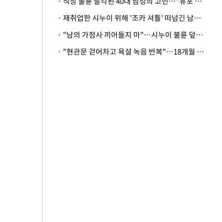
· 직장 불륜 발각된 40대 남성의 고민…"유포 동료 명예훼손·협박죄 고소 가능할까"
· 재취업한 시누이 위해 '조카 셔틀' 떠넘긴 남편…아내 "난 못한다"
· "남의 가정사 끼어들지 마"…시누이 불륜 덮으려는 남편에 억울한 아내
· "현관문 걷어차고 욕설 녹음 반복"…18개월 아기 키우는 집 뒤흔든 '앞집의 비극'