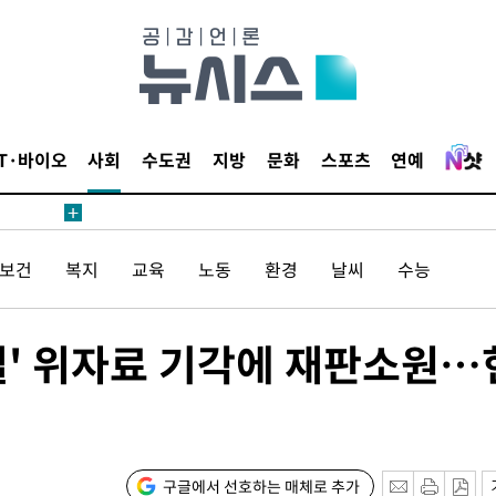
위 등 9곳
출발
개장
IT·바이오
사회
수도권
지방
문화
스포츠
연예
3명은 중
에서 두차
20일 후
/보건
복지
교육
노동
환경
날씨
수능
별' 위자료 기각에 재판소원…
 CDC
 압수수색
위 등 9곳
출발
구글에서 선호하는 매체로 추가