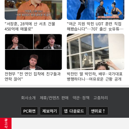
"서장훈, 28억에 산 서초 건물
"여군 지원 막힌 UDT 훈련 직접
450억에 매물로"
해봤습니다"…707 출신 女유튜버
'완벽 소화'
전현무 "전 연인 집착에 친구들과
박찬민 딸 박민하, 배우·국가대표
연락 끊어"
병행하더니…여유로운 근황 공개
회사소개
제휴/컨텐츠 판매
약관·정책
고충처리
PC화면
제보하기
앱 다운로드
맨위로↑
광
COPYRIGHTⓒ
NEWSIS
ALL RIGHTS RESERVED.
고
삭