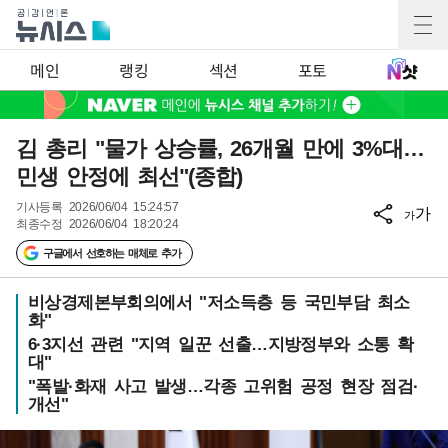
메인
랭킹
섹션
포토
김 총리 "물가 상승률, 26개월 만에 3%대…
민생 안정에 최선"(종합)
기사등록
2026/06/04 15:24:57
가
가
최종수정
2026/06/04 18:20:24
구글에서 선호하는 매체로 추가
비상경제본부회의에서 "저소득층 등 국민부담 최소
화"
6·3지선 관련 "지역 일꾼 선출…지방정부와 소통 확
대"
"폭발·화재 사고 발생…각종 고위험 공정 현장 점검·
개선"