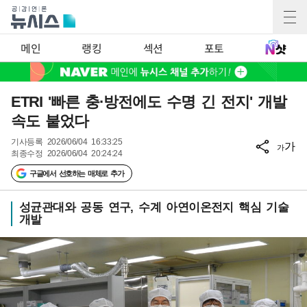
메인
랭킹
섹션
포토
ETRI '빠른 충·방전에도 수명 긴 전지' 개발
속도 붙었다
기사등록
2026/06/04 16:33:25
가
가
최종수정
2026/06/04 20:24:24
구글에서 선호하는 매체로 추가
성균관대와 공동 연구, 수계 아연이온전지 핵심 기술
개발