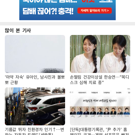
많이 본 기사
'마약 자숙' 유아인, 남사친과 볼뽀
손떨림 건강이상설 한승연…"목디
뽀 근황
스크 심해 치료 중"
기름값 뛰자 친환경차 인기↑…변
[단독]대통령기록관, '尹 추가' 홈
하는 자동차 트렌드[세쓸통]
페이지 공개…계엄 선포문은 빠져