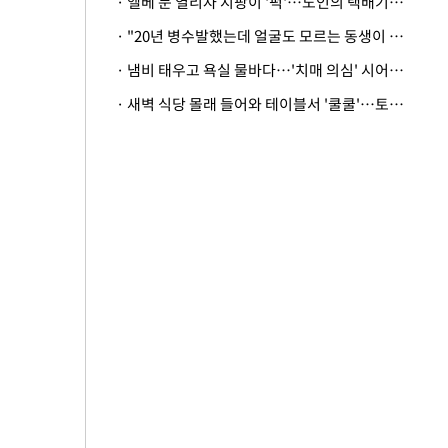
· 엘베 문 열리자 지팡이 '퍽'…노인의 택배기사 폭행 이유
· "20년 병수발했는데 얼굴도 모르는 동생이 유산 절반을"…배다른 형제 상속권 있을까
· 냄비 태우고 욕실 물바다…'치매 의심' 시어머니 검사 권유했다가 '날벼락'
· 새벽 식당 몰래 들어와 테이블서 '쿨쿨'…토사물 남기고 사라진 남성