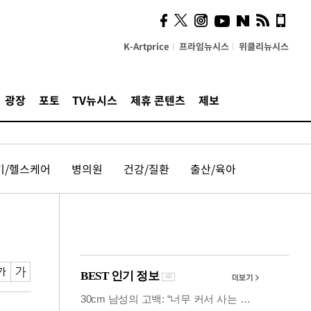
시, 스마트폰 액세서리에
NFC 더했다
K-Artprice
프라임뉴시스
위클리뉴시스
광장
포토
TV뉴시스
제휴 콘텐츠
제보
기/헬스케어
병의원
건강/질환
출산/육아