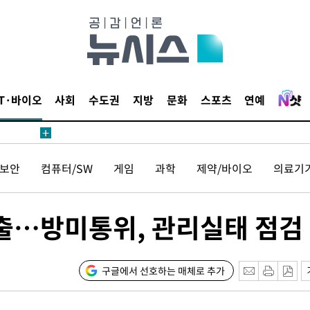
IT·바이오
사회
수도권
지방
문화
스포츠
연예
보안
컴퓨터/SW
게임
과학
제약/바이오
의료기
유출…방미통위, 관리실태 점검
구글에서 선호하는 매체로 추가