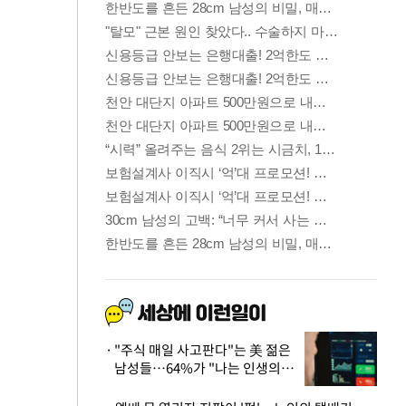
"주식 매일 사고판다"는 美 젊은
남성들…64%가 "나는 인생의
패배자“