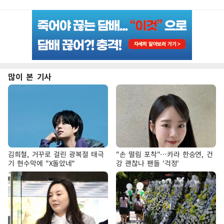
많이 본 기사
김희철, 거꾸로 걸린 광복절 태극
"손 떨림 포착"…카라 한승연, 건
기 현수막에 "X돌았네"
강 괜찮나 팬들 '걱정'