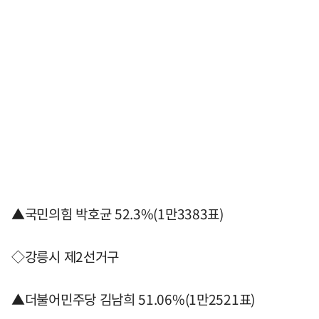
▲국민의힘 박호균 52.3%(1만3383표)
◇강릉시 제2선거구
▲더불어민주당 김남희 51.06%(1만2521표)