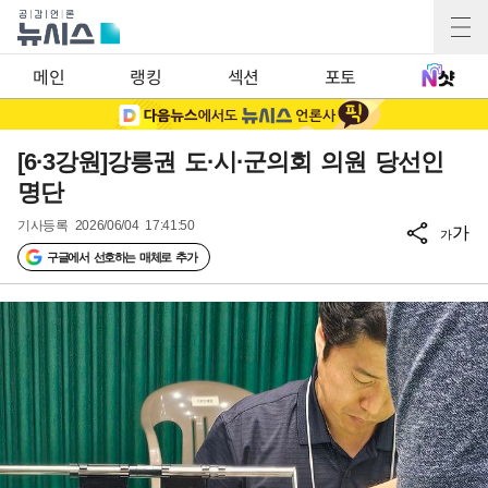
메인
랭킹
섹션
포토
[6·3강원]강릉권 도·시·군의회 의원 당선인
명단
기사등록
2026/06/04 17:41:50
가
가
구글에서 선호하는 매체로 추가