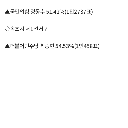
▲국민의힘 정동수 51.42%(1만2737표)
◇속초시 제1선거구
▲더불어민주당 최종현 54.53%(1만458표)