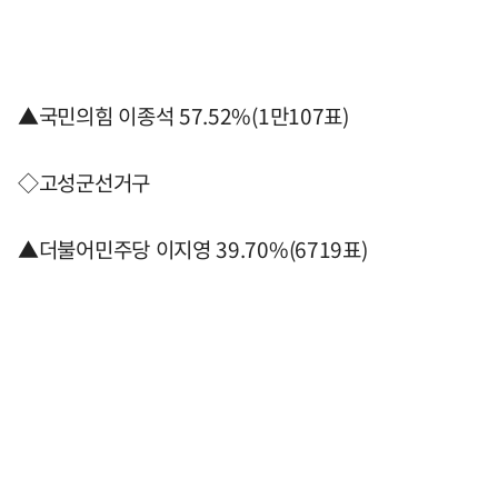
▲국민의힘 이종석 57.52%(1만107표)
◇고성군선거구
▲더불어민주당 이지영 39.70%(6719표)