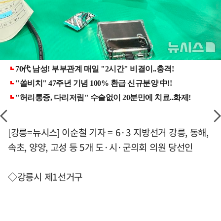
[강릉=뉴시스] 이순철 기자 = 6·3 지방선거 강릉, 동해,
속초, 양양, 고성 등 5개 도·시·군의회 의원 당선인
◇강릉시 제1선거구