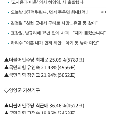
'고지용과 이혼' 의사 허양임, 새 출발했다
김정렬 "친형 군대서 구타로 사망…유골 못 찾아"
표창원, 남규리에 15년 만에 사과…"제가 틀렸습니다"
하리수 "이혼 내가 먼저 제안…아기 못 낳아 미안"
▲더불어민주당 최재문 25.09%(5789표)
▲국민의힘 유인숙 21.48%(4956표)
▲국민의힘 정인교 21.94%(5062표)
◇양양군 가선거구
▲더불어민주당 최근배 36.46%(4522표)
▲국민의힘 고정순 19.86%(2463표)