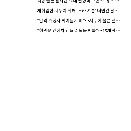
· 직장 불륜 발각된 40대 남성의 고민…"유포 동료 명예훼손·협박죄 고소 가능할까"
· 재취업한 시누이 위해 '조카 셔틀' 떠넘긴 남편…아내 "난 못한다"
· "남의 가정사 끼어들지 마"…시누이 불륜 덮으려는 남편에 억울한 아내
· "현관문 걷어차고 욕설 녹음 반복"…18개월 아기 키우는 집 뒤흔든 '앞집의 비극'