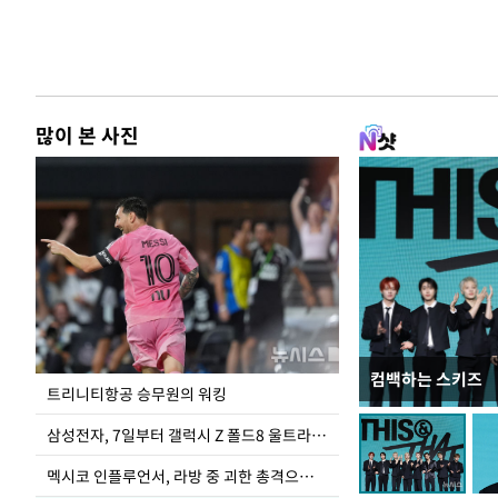
많이 본 사진
컴백하는 스키즈
입추 하루 앞둔 
트리니티항공 승무원의 워킹
폭염
삼성전자, 7일부터 갤럭시 Z 폴드8 울트라·폴드8·플립8 출시
멕시코 인플루언서, 라방 중 괴한 총격으로 사망