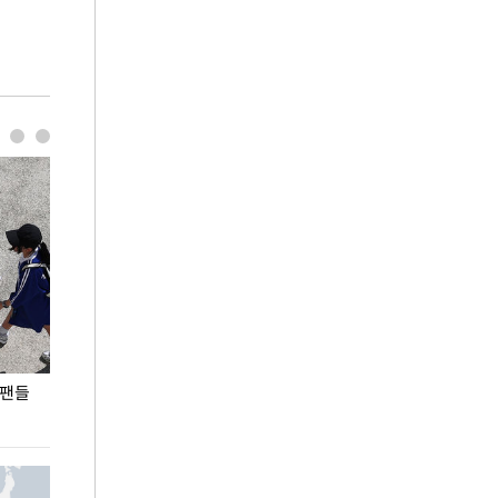
 팬들
이 대통령, '청년 대책 속도 높여야…폭염 문제도
입추 코앞인데 전
총력 대응'