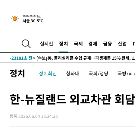
2026.08.07 (금)
서울 30.5℃
-19032초 전 >
[속보] 뉴욕증시, 일제 하락 마감…나스닥 0.06%↓
-30204초 전 >
시리아 다마스쿠스 교외에서 미니버스 폭발.. 14명 부상, 
태
-29502초 전 >
입추에도 극한더위…서울 낮 39도 '폭염중대경보'
실시간
정치
국제
경제
금융
산업
-24466초 전 >
이란, 호르무즈서 "적국 목표물들"과 대치로 남부 케슘섬
례 큰 폭발음
-23181초 전 >
[속보]美, 폴리실리콘 수입 규제…파생제품 15% 관세, 1
발효
-21332초 전 >
[속보]트럼프, 美 원정출산 금지 행정명령 서명
정치
정치최신
청와대
국회/정당
국방/외
-19032초 전 >
[속보] 뉴욕증시, 일제 하락 마감…나스닥 0.06%↓
-30204초 전 >
시리아 다마스쿠스 교외에서 미니버스 폭발.. 14명 부상, 
태
-29502초 전 >
입추에도 극한더위…서울 낮 39도 '폭염중대경보'
한-뉴질랜드 외교차관 회
-24466초 전 >
이란, 호르무즈서 "적국 목표물들"과 대치로 남부 케슘섬
례 큰 폭발음
-23181초 전 >
[속보]美, 폴리실리콘 수입 규제…파생제품 15% 관세, 1
발효
등록 2026.06.04 18:34:33
-21332초 전 >
[속보]트럼프, 美 원정출산 금지 행정명령 서명
-19032초 전 >
[속보] 뉴욕증시, 일제 하락 마감…나스닥 0.06%↓