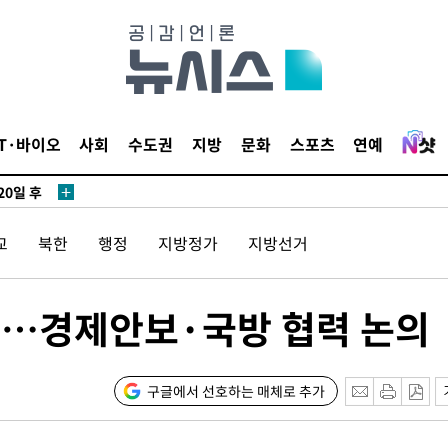
3명은 중
IT·바이오
사회
수도권
지방
문화
스포츠
연예
에서 두차
20일 후
교
북한
행정
지방정가
지방선거
3명은 중
담…경제안보·국방 협력 논의
에서 두차
20일 후
구글에서 선호하는 매체로 추가