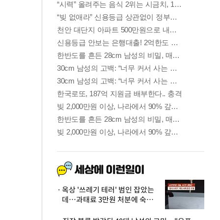
옥상 '쓰레기 테러' 범인 잡았는
데…과태료 3만원 처분에 숙박업
주 허탈