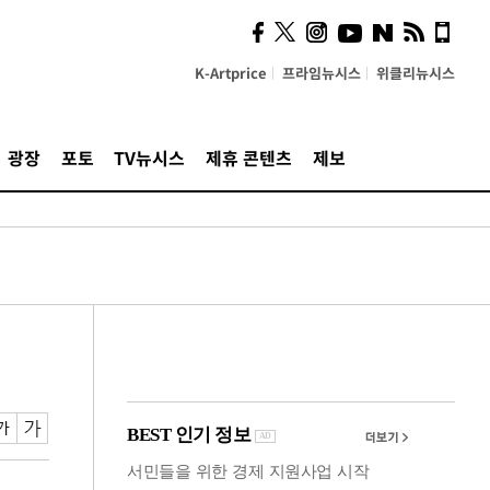
시, 스마트폰 액세서리에
NFC 더했다
K-Artprice
프라임뉴시스
위클리뉴시스
광장
포토
TV뉴시스
제휴 콘텐츠
제보