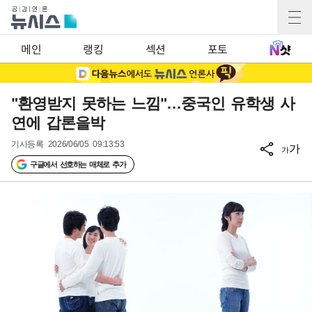
메인
랭킹
섹션
포토
"환영받지 못하는 느낌"…중국인 유학생 사
연에 갑론을박
기사등록
2026/06/05 09:13:53
가
가
구글에서 선호하는 매체로 추가