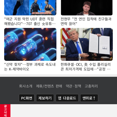
"여군 지원 막힌 UDT 훈련 직접
전현무 "전 연인 집착에 친구들과
해봤습니다"…707 출신 女유튜버
연락 끊어"
'완벽 소화'
"신약 찾자"…정부 과제로 속도내
한화큐셀·OCI, 美 수입 폴리실리
는 K-제약바이오
콘 최저가격제 도입에…"공정 경
쟁·수익성 개선 환영"
회사소개
제휴/컨텐츠 판매
약관·정책
고충처리
PC화면
제보하기
앱 다운로드
맨위로↑
광
COPYRIGHTⓒ
NEWSIS
ALL RIGHTS RESERVED.
고
삭
제