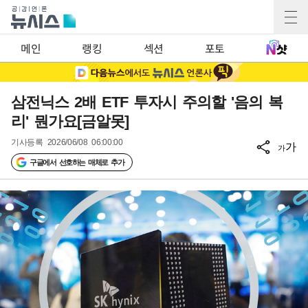
메인
랭킹
섹션
포토
삼전닉스 2배 ETF 투자시 주의할 '음의 복
리' 뭔가요[금알못]
기사등록
2026/06/08 06:00:00
가
가
구글에서 선호하는 매체로 추가