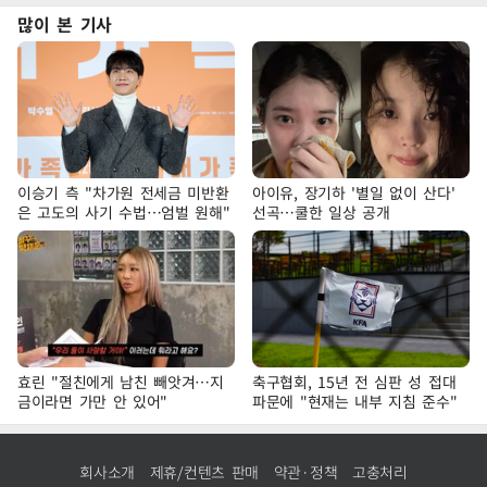
많이 본 기사
이승기 측 "차가원 전세금 미반환
아이유, 장기하 '별일 없이 산다'
은 고도의 사기 수법…엄벌 원해"
선곡…쿨한 일상 공개
효린 "절친에게 남친 빼앗겨…지
축구협회, 15년 전 심판 성 접대
금이라면 가만 안 있어"
파문에 "현재는 내부 지침 준수"
회사소개
제휴/컨텐츠 판매
약관·정책
고충처리