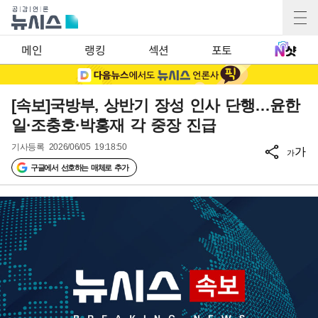
메인
랭킹
섹션
포토
[속보]국방부, 상반기 장성 인사 단행…윤한
일·조충호·박홍재 각 중장 진급
기사등록
2026/06/05 19:18:50
가
가
구글에서 선호하는 매체로 추가