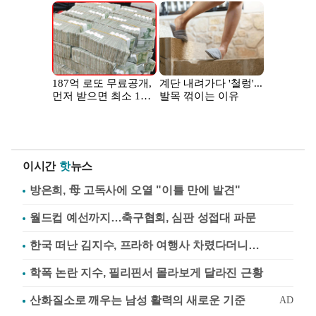
이시간
핫
뉴스
방은희, 母 고독사에 오열 "이틀 만에 발견"
월드컵 예선까지…축구협회, 심판 성접대 파문
한국 떠난 김지수, 프라하 여행사 차렸다더니…
학폭 논란 지수, 필리핀서 몰라보게 달라진 근황