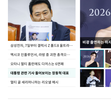
비광 출연하는 하
이재명 대통령, 
삼성전자, 7일부터 갤럭시 Z 폴드8 울트라·폴드8·플립8 출시
선 다해 강구해야
멕시코 인플루언서, 라방 중 괴한 총격으로 사망
오타니 멀티 홈런에도 다저스는 6연패
대통령 관련 기사 들어보이는 장동혁 대표
멀티 골 세리머니하는 리오넬 메시