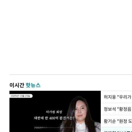
이시간
핫뉴스
황기순 "원정 