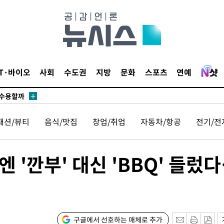
무부 대변인
 포착
라하라 격파
꺾인다"
IT·바이오
사회
수도권
지방
문화
스포츠
연예
 위협"
 수용할까
해 불가피"
패션/뷰티
음식/맛집
창업/취업
자동차/항공
전기/전
등 압수수
월 중 예
엔 '깐부' 대신 'BBQ' 들렀
장
구글에서 선호하는 매체로 추가