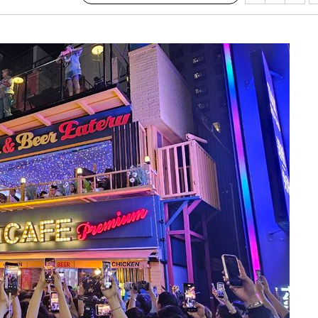
구축
감 다우
워" 취임
무부 대변인
 포착
라하라 격파
꺾인다"
 위협"
 수용할까
해 불가피"
등 압수수
월 중 예