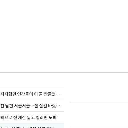
허지웅 "우리가 지지했던 인간들이 이 꼴 만들었다"
정보석 "황정음 전 남편 서글서글…잘 살길 바랐는데"
도박으로 전 재산 잃고 필리핀 도피"