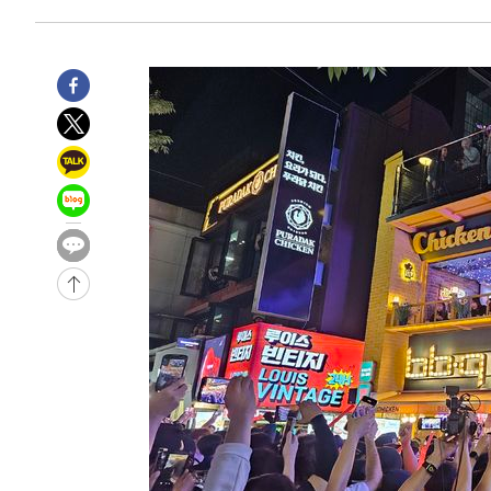
-7629초 전 >
서울 낮 39도 '폭염중대경보'…40도 관측 가능성도
-4991초 전 >
미 워싱턴주 스포캔 시의 통제불능 3개 산불, 방화선 일부 
47분 전 >
[속보] 호르무즈 해협 이란-오만 협상 기대속 뉴욕증시 혼조 마
0.49%↑
1시간 전 >
[속보] 이란 대통령 "지금 최고지도자와 소통하기가 매우 어려
3년 인터뷰
5시간 전 >
[속보] "이란-오만, 호르무즈 해협 통행 항로 합의" 이란 외
-32190초 전 >
"여기 떨어졌다"…다누리, 스페이스X 로켓 달 충돌 흔적
-29235초 전 >
손흥민, 5경기 연속골 실패…LAFC는 승부차기 끝 과달
-21836초 전 >
내일까지 39도 '펄펄'…기상청 "태풍 지나며 폭염 잠시 
-21473초 전 >
트럼프, 한국계 진보 주지사 후보 맹공…"공산주의가 최대
-21451초 전 >
"美간섭에 합의 지연"…트럼프, '이란 호르무즈 통제권'
-17971초 전 >
[속보]산업장관 "李정부, 원전 반대 안해…안정 전력 위
-16668초 전 >
[속보]경찰, '홍명보 선임 논란' 대한축구협회·축구회관 
색
-16055초 전 >
[속보]산업장관 "美무역법 제301조 과잉생산 결과 발표 8
상
-15848초 전 >
[속보]코스피 매도사이드카 발동…4%대 급락
-15120초 전 >
[속보]전남광주 초대 시민추천 부시장에 백승주·윤난실
-12681초 전 >
서울 열대야 15일째 지속…비공식 '초열대야' 30도 넘어