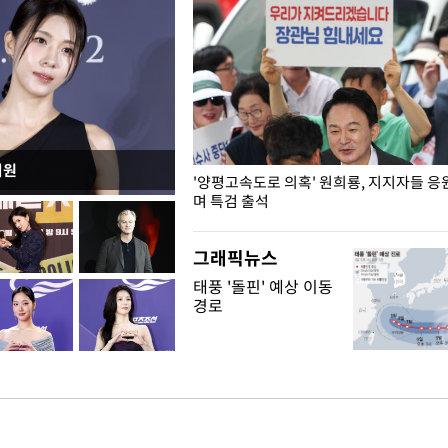
지원
"수사·기소 분리 관련 대비책 최
'양평고속도로 의혹' 원희룡, 지지자들 응
"
며 특검 출석
그래픽뉴스
태풍 '돌핀' 예상 이동
경로