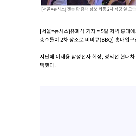
-11248초 전 >
[속보]코스닥, 2.15포인트(0.27%) 내린 797.44 출발
[서울=뉴시스] 젠슨 황 홍대 삼쏘 회동 2차 식당 앞 모습. 
-11231초 전 >
[속보]코스피, 119.51포인트(1.81%) 내린 6478.75 개
-7678초 전 >
6월 경상수지 497.3억 달러…두 달 연속 사상 최대
[서울=뉴시스]유희석 기자 = 5일 저녁 홍대에
-7629초 전 >
서울 낮 39도 '폭염중대경보'…40도 관측 가능성도
총수들이 2차 장소로 비비큐(BBQ) 홍대입구점
-4991초 전 >
미 워싱턴주 스포캔 시의 통제불능 3개 산불, 방화선 일부 
47분 전 >
[속보] 호르무즈 해협 이란-오만 협상 기대속 뉴욕증시 혼조 마
지난해 이재용 삼성전자 회장, 정의선 현대차그
0.49%↑
1시간 전 >
[속보] 이란 대통령 "지금 최고지도자와 소통하기가 매우 어려
택했다.
3년 인터뷰
5시간 전 >
[속보] "이란-오만, 호르무즈 해협 통행 항로 합의" 이란 외