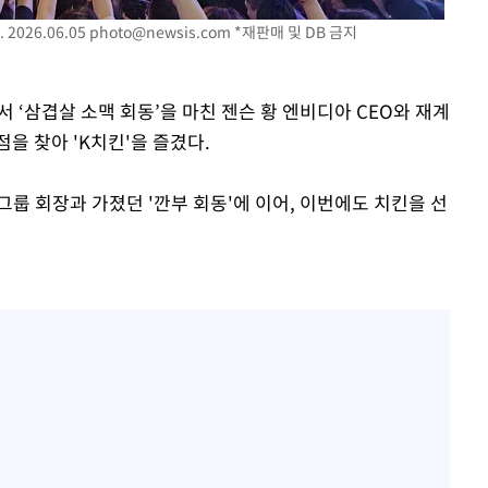
황기순 "원정 도박으로 전 
1
산 잃고 필리핀 도피"
2026.06.05
photo@newsis.com
*재판매 및 DB 금지
장
정보석 "황정음 전 남편 
2
었는데…"
서 ‘삼겹살 소맥 회동’을 마친 젠슨 황 엔비디아 CEO와 재계
을 찾아 'K치킨'을 즐겼다.
정부, 전 산업에 'AI 옷' 
3
구축
1000대 보급 추진
감 다우
룹 회장과 가졌던 '깐부 회동'에 이어, 이번에도 치킨을 선
바다, 워터밤 공개저격 "말
4
워" 취임
무부 대변인
최준희, 또 성형수술 예고 
5
[속보]산업장관 "李정부,
6
정 전력 위해 불가피"
고속도로서 화물차 낙하물
7
동승자 사망