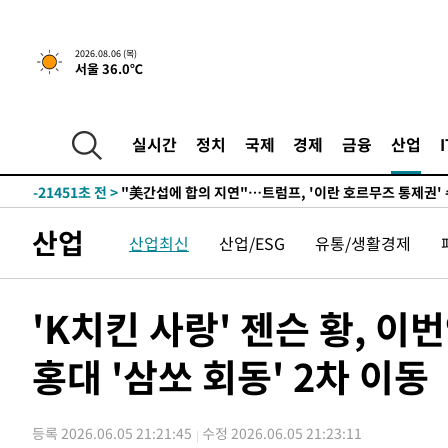
5시간 전 >
[속보] "이란-오만, 호르무즈 해협 통행 항로 합의" 이란 외
2026.08.06 (목)
서울 36.0℃
-32190초 전 >
"여기 떨어졌다"…다누리, 스페이스X 로켓 달 충돌 흔적
-29235초 전 >
손흥민, 5경기 연속골 실패…LAFC는 승부차기 끝 과달
-21836초 전 >
내일까지 39도 '펄펄'…기상청 "태풍 지나며 폭염 잠시 
실시간
정치
국제
경제
금융
산업
-21473초 전 >
트럼프, 한국계 진보 주지사 후보 맹공…"공산주의가 최대
-21451초 전 >
"美간섭에 합의 지연"…트럼프, '이란 호르무즈 통제권'
-17971초 전 >
[속보]산업장관 "李정부, 원전 반대 안해…안정 전력 위
산업
산업최신
산업/ESG
유통/생활경제
-16668초 전 >
[속보]경찰, '홍명보 선임 논란' 대한축구협회·축구회관 
색
-16055초 전 >
[속보]산업장관 "美무역법 제301조 과잉생산 결과 발표 8
상
-15848초 전 >
[속보]코스피 매도사이드카 발동…4%대 급락
'K치킨 사랑' 젠슨 황, 이번
-15120초 전 >
[속보]전남광주 초대 시민추천 부시장에 백승주·윤난실
홍대 '삼쏘 회동' 2차 이동
-12681초 전 >
서울 열대야 15일째 지속…비공식 '초열대야' 30도 넘어
-11248초 전 >
[속보]코스닥, 2.15포인트(0.27%) 내린 797.44 출발
-11231초 전 >
[속보]코스피, 119.51포인트(1.81%) 내린 6478.75 개
등록 2026.06.05 21:21:45
수정 2026.06.05 21:23:11
-7678초 전 >
6월 경상수지 497.3억 달러…두 달 연속 사상 최대