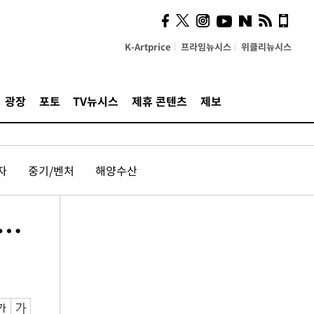
K-Artprice
프라임뉴시스
위클리뉴시스
광장
포토
TV뉴시스
제휴 콘텐츠
제보
자
중기/벤처
해양수산
다…