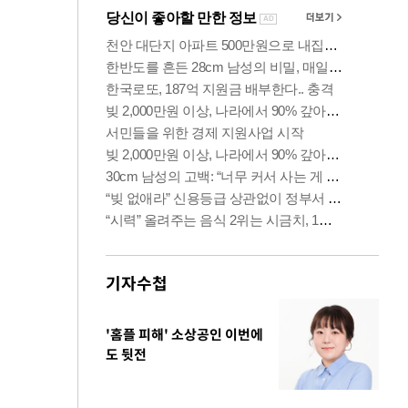
기자수첩
'홈플 피해' 소상공인 이번에
도 뒷전