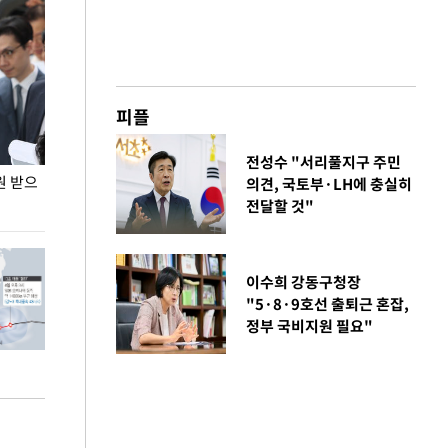
피플
전성수 "서리풀지구 주민
원 받으
정동영, 조현 '이상주의' 발언에 "이상이 있어야
장동혁 "李 대
의견, 국토부·LH에 충실히
현실 바꿔"
하다"
전달할 것"
이수희 강동구청장
"5·8·9호선 출퇴근 혼잡,
정부 국비지원 필요"