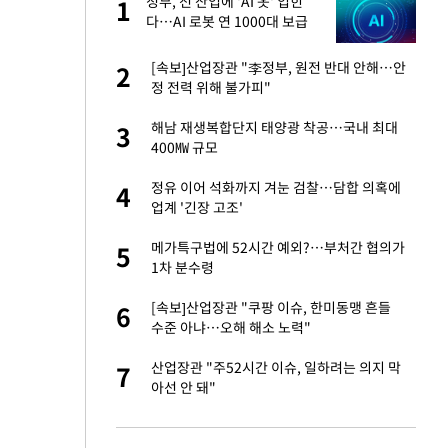
재
정부, 전 산업에 'AI 옷' 입힌
1
1
다…AI 로봇 연 1000대 보급
추진
서글서글한 인상이
[속보]산업장관 "李정부, 원전 반대 안해…안
2
2
정 전력 위해 불가피"
입힌다…AI 로봇 연
해남 재생복합단지 태양광 착공…국내 최대
3
3
400㎿ 규모
이 안 된다"
정유 이어 석화까지 겨눈 검찰…담합 의혹에
4
4
업계 '긴장 고조'
"짝짝이 눈 탈출"
메가특구법에 52시간 예외?…부처간 협의가
5
5
1차 분수령
 원전 반대 안해…안
[속보]산업장관 "쿠팡 이슈, 한미동맹 흔들
6
6
수준 아냐…오해 해소 노력"
, 들이받은 승합차
산업장관 "주52시간 이슈, 일하려는 의지 막
7
7
아선 안 돼"