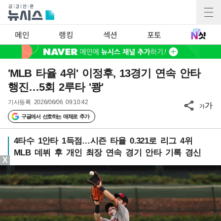
메인
랭킹
섹션
포토
'MLB 타율 4위' 이정후, 13경기 연속 안타
행진…5회 2루타 '쾅'
기사등록
2026/06/06 09:10:42
가
가
구글에서 선호하는 매체로 추가
4타수 1안타 1득점…시즌 타율 0.321로 리그 4위
MLB 데뷔 후 개인 최장 연속 경기 안타 기록 경신
X