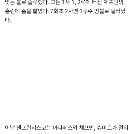
맞는 볼로 출루했다. 그는 1사 1, 2루에 터진 채프먼의
홈런에 홈을 밟았다. 7회초 2사엔 1루수 땅볼로 물러났
다.
이날 샌프란시스코는 아다메스와 채프먼, 슈미트가 멀티