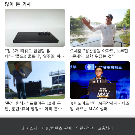
많이 본 기사
"창 3개 띄워도 답답함 없
오세훈 "용산공원 아파트, 노무현
네"…'폴드8 울트라', 일주일 써보
·문재인 철학 뒤집는 것"
니
'폭염 휴식기' 프로야구 10개 구
휴머노이드부터 AI공장까지…제조
단, 훈련·휴식 병행…"야외 훈련
업 바꾸는 M.AX 성과
해도 안전 최우선"
회사소개
제휴/컨텐츠 판매
약관·정책
고충처리