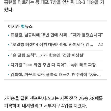
홈런을 터트리는 등 대포 7방을 앞세워 18-3 대승을 거
뒀다.
이시간
핫
뉴스
표창원, 남규리에 15년 만에 사과…"제가 틀렸습니다"
"손 떨림 포착"…카라 한승연 '건강 이상설'
차가원 "○○○ 까면 주변 다 죽어"…녹취 폭로 파장
김희철, 거꾸로 걸린 광복절 태극기 현수막에 "X돌았네"
3연승을 달린 샌프란시스코는 시즌 전적 26승 38패를
기록하며 내셔널리그 서부지구 4위를 지켰다.