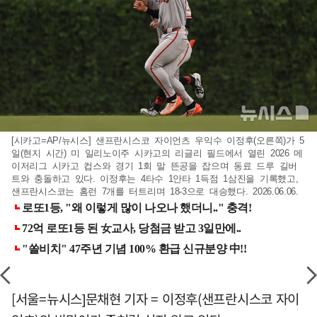
[시카고=AP/뉴시스] 샌프란시스코 자이언츠 우익수 이정후(오른쪽)가 5
일(현지 시간) 미 일리노이주 시카고의 리글리 필드에서 열린 2026 메
이저리그 시카고 컵스와 경기 1회 말 뜬공을 잡으며 동료 드루 길버
트와 충돌하고 있다. 이정후는 4타수 1안타 1득점 1삼진을 기록했고,
샌프란시스코는 홈런 7개를 터트리며 18-3으로 대승했다. 2026.06.06.
[서울=뉴시스]문채현 기자 = 이정후(샌프란시스코 자이