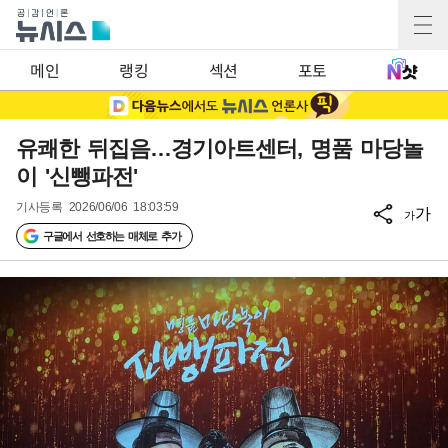
메인
랭킹
섹션
포토
유쾌한 뒤집음…경기아트센터, 명품 마당놀
이 '신뺑파전'
기사등록
2026/06/06 18:03:59
가
가
구글에서 선호하는 매체로 추가