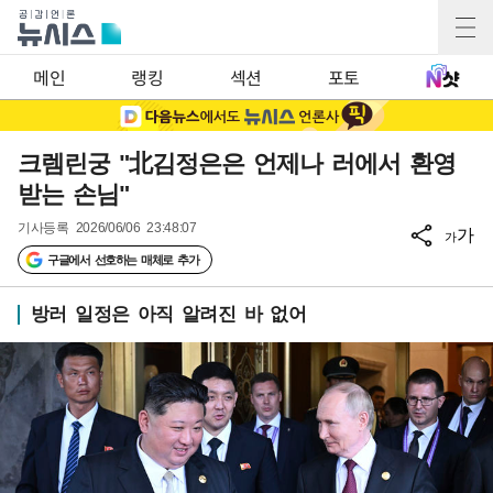
메인
랭킹
섹션
포토
크렘린궁 "北김정은은 언제나 러에서 환영
받는 손님"
기사등록
2026/06/06 23:48:07
가
가
구글에서 선호하는 매체로 추가
방러 일정은 아직 알려진 바 없어