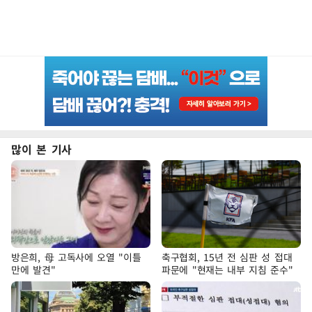
많이 본 기사
방은희, 母 고독사에 오열 "이틀
축구협회, 15년 전 심판 성 접대
만에 발견"
파문에 "현재는 내부 지침 준수"