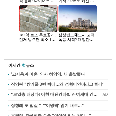
이시간
핫
뉴스
'고지용과 이혼' 의사 허양임, 새 출발했다
장영란 "쌍커풀 3번 밖에…왜 성형미인이라고 하냐"
정청래 또 말실수 "'이명박' 임기 내로…"
유혜정, 자궁적출 수술 "여성성 잃는 것이…"