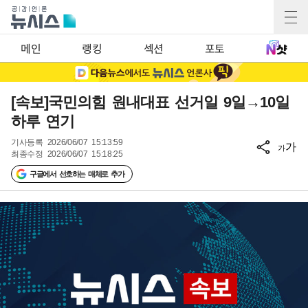
메인
랭킹
섹션
포토
[속보]국민의힘 원내대표 선거일 9일→10일
하루 연기
기사등록
2026/06/07 15:13:59
가
가
최종수정
2026/06/07 15:18:25
구글에서 선호하는 매체로 추가