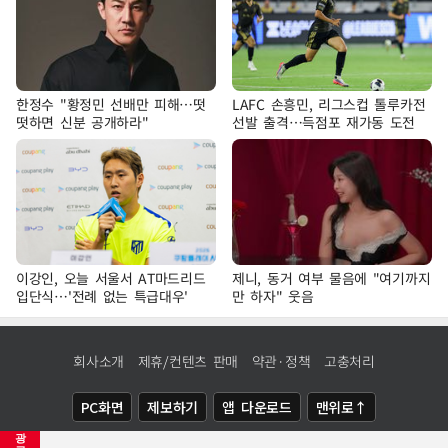
한정수 "황정민 선배만 피해…떳
LAFC 손흥민, 리그스컵 톨루카전
떳하면 신분 공개하라"
선발 출격…득점포 재가동 도전
이강인, 오늘 서울서 AT마드리드
제니, 동거 여부 물음에 "여기까지
입단식…'전례 없는 특급대우'
만 하자" 웃음
회사소개
제휴/컨텐츠 판매
약관·정책
고충처리
PC화면
제보하기
앱 다운로드
맨위로↑
광