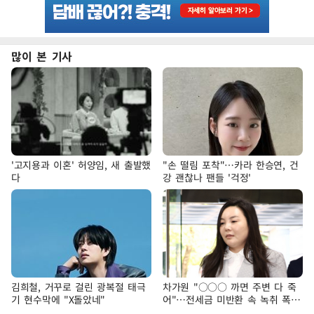
많이 본 기사
'고지용과 이혼' 허양임, 새 출발했
"손 떨림 포착"…카라 한승연, 건
다
강 괜찮나 팬들 '걱정'
김희철, 거꾸로 걸린 광복절 태극
차가원 "○○○ 까면 주변 다 죽
기 현수막에 "X돌았네"
어"…전세금 미반환 속 녹취 폭로
파장