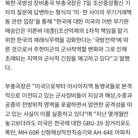
북한 국방성 장비총국 부총국장은 7일 조선중앙통신 기
자의 질문에 답변하는 형식의 '미·한 사이의 무기거래책
동 관련 입장'을 통해 "한국에 대한 미국의 이번 무기판
매승인은 이른바 대(對)조선억제의 1차적 책임을 맡기
위한 한국의 재래식무력을 강화한다는 '국방전략'에 따
른 것으로서 주한미군의 군사적역할 변화와 그로 인해
초래되는 지역의 군사적 긴장을 예고하고 있다"고 말했
다.
부총국장은 "미국으로부터 아시아지역 동맹국들로 본격
적으로 이전되고 있는 군사장비들이 지상과 해상,수중과
공중의 전방위적 영역을 포괄하면서 엄연한 공격성을 띠
고 있는 사실이 이를 실증하고 있다"며 "지난 몇개월만
놓고보더라도 미국은 한국에 대한 GBU-39 장거리유도
폭탄, MH-60R 신형해상작전직승기와 AH-64E 아파치