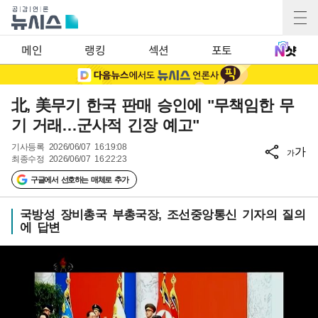
메인
랭킹
섹션
포토
北, 美무기 한국 판매 승인에 "무책임한 무
기 거래…군사적 긴장 예고"
기사등록
2026/06/07 16:19:08
가
가
최종수정
2026/06/07 16:22:23
구글에서 선호하는 매체로 추가
국방성 장비총국 부총국장, 조선중앙통신 기자의 질의
에 답변