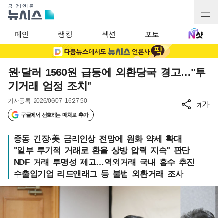
메인
랭킹
섹션
포토
원·달러 1560원 급등에 외환당국 경고…"투
기거래 엄정 조치"
기사등록
2026/06/07 16:27:50
가
가
구글에서 선호하는 매체로 추가
중동 긴장·美 금리인상 전망에 원화 약세 확대
"일부 투기적 거래로 환율 상방 압력 지속" 판단
NDF 거래 투명성 제고…역외거래 국내 흡수 추진
수출입기업 리드앤래그 등 불법 외환거래 조사