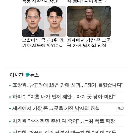
이시간
핫
뉴스
표창원, 남규리에 15년 만에 사과…"제가 틀렸습니다"
하리수 "이혼 내가 먼저 제안…아기 못 낳아 미안"
차가원 "○○○ 까면 주변 다 죽어"…녹취 폭로 파장
김희철, 거꾸로 걸린 광복절 태극기 현수막에 "X돌았네"