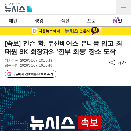
메인
랭킹
섹션
포토
[속보] 젠슨 황, 두산베어스 유니폼 입고 최
태원 SK 회장과의 '깐부 회동' 장소 도착
기사등록
2026/06/07 18:50:48
가
가
최종수정
2026/06/07 19:06:48
구글에서 선호하는 매체로 추가