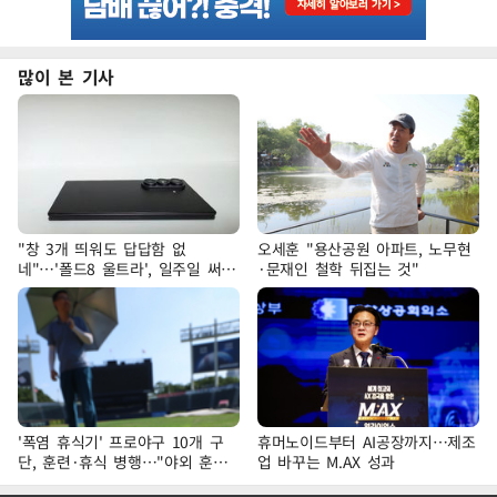
많이 본 기사
"창 3개 띄워도 답답함 없
오세훈 "용산공원 아파트, 노무현
네"…'폴드8 울트라', 일주일 써보
·문재인 철학 뒤집는 것"
니
'폭염 휴식기' 프로야구 10개 구
휴머노이드부터 AI공장까지…제조
단, 훈련·휴식 병행…"야외 훈련
업 바꾸는 M.AX 성과
해도 안전 최우선"