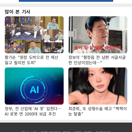
많이 본 기사
황기순 "원정 도박으로 전 재산
정보석 "황정음 전 남편 서글서글
잃고 필리핀 도피"
한 인상이었는데…"
정부, 전 산업에 'AI 옷' 입힌다…
최준희, 또 성형수술 예고 "짝짝이
AI 로봇 연 1000대 보급 추진
눈 탈출"