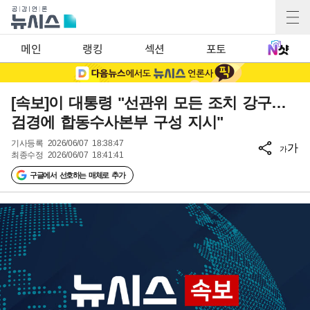
메인
랭킹
섹션
포토
[속보]이 대통령 "선관위 모든 조치 강구…
검경에 합동수사본부 구성 지시"
기사등록
2026/06/07 18:38:47
가
가
최종수정
2026/06/07 18:41:41
구글에서 선호하는 매체로 추가