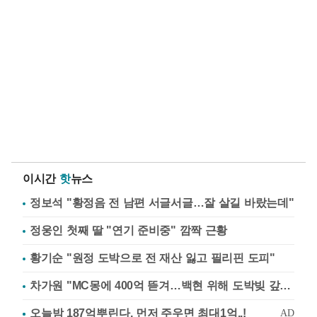
이시간
핫
뉴스
정보석 "황정음 전 남편 서글서글…잘 살길 바랐는데"
정웅인 첫째 딸 "연기 준비중" 깜짝 근황
황기순 "원정 도박으로 전 재산 잃고 필리핀 도피"
차가원 "MC몽에 400억 뜯겨…백현 위해 도박빚 갚아줘"