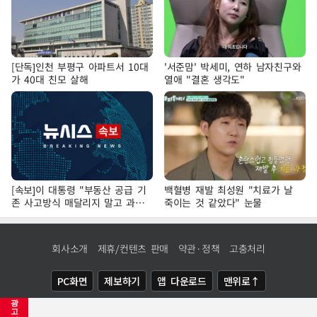
[단독]인천 부평구 아파트서 10대
'서준맘' 박세미, 연하 남자친구와
가 40대 친모 살해
열애 "결혼 생각도"
[속보]이 대통령 "부동산 공급 기
백혈병 재발 최성원 "치료가 날
존 사고방식 매달리지 말고 과감
죽이는 것 같았다" 눈물
히 실천"
회사소개
제휴/컨텐츠 판매
약관·정책
고충처리
PC화면
제보하기
앱 다운로드
맨위로↑
광
COPYRIGHTⓒ
NEWSIS
ALL RIGHTS RESERVED.
고