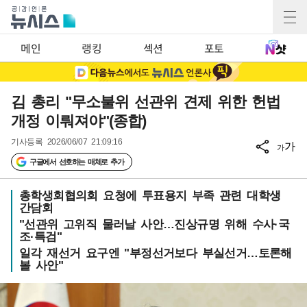
메인
랭킹
섹션
포토
김 총리 "무소불위 선관위 견제 위한 헌법
개정 이뤄져야"(종합)
기사등록
2026/06/07 21:09:16
가
가
구글에서 선호하는 매체로 추가
총학생회협의회 요청에 투표용지 부족 관련 대학생
간담회
"선관위 고위직 물러날 사안…진상규명 위해 수사·국
조·특검"
일각 재선거 요구엔 "부정선거보다 부실선거…토론해
볼 사안"