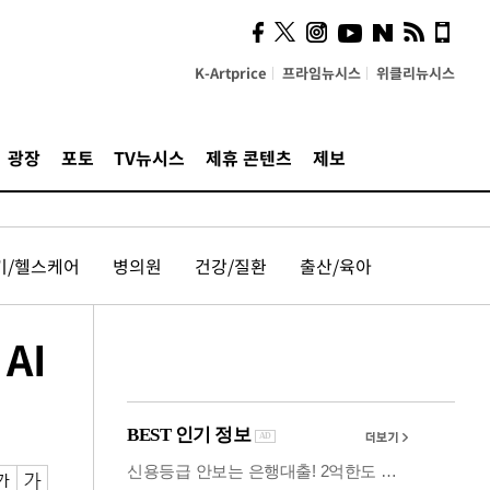
시, 스마트폰 액세서리에
NFC 더했다
K-Artprice
프라임뉴시스
위클리뉴시스
광장
포토
TV뉴시스
제휴 콘텐츠
제보
기/헬스케어
병의원
건강/질환
출산/육아
AI