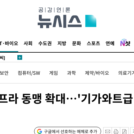
말고 과감히
쪽 아웃바
하향
재난지역 선
희망지 못
IT·바이오
사회
수도권
지방
문화
스포츠
연예
씨]
 선제 대
보안
컴퓨터/SW
게임
과학
제약/바이오
의료기
무'
마쳐
인프라 동맹 확대…'기가와트급 
기소
구글에서 선호하는 매체로 추가