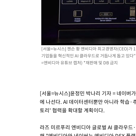
-939초 전 >
[속보] 노원서 40.1도 관측…서울, 2018년 이후 첫 40도
32분 전 >
[속보]종합특검, '계엄 수용공간 확보' 신용해 前교정본부장 
51분 전 >
외신들도 주목한 韓축구 파문…"국민적 공분에 수사 재개"
52분 전 >
11시간 압수수색에 성접대 파문까지…'쑥대밭' 된 축구협회
1시간 전 >
[속보]규제합리화위원회 부위원장에 김태유 서울대 공대 교
[서울=뉴시스] 젠슨 황 엔비디아 최고경영자(CEO)가 1
후임
기업들을 혁신적인 AI 클라우드로 거듭나게 돕고 있다"며 
=엔비디아 유튜브 캡처) *재판매 및 DB 금지
[서울=뉴시스]윤정민 박나리 기자 = 네이버가
에 나선다. AI 데이터센터뿐만 아니라 학습·추론
토리' 협력을 확대할 계획이다.
라즈 미르푸리 엔비디아 글로벌 AI 클라우드
해 "엔비디아와 네이버는 엔비디아 DSX 플