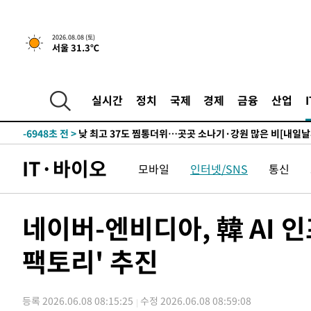
↓
-18397초 전 >
[속보]이 대통령 "부동산 공급 기존 사고방식 매달리지 
실천"
-17482초 전 >
이란, "오만과 '중앙 단일 루트' 합의…북쪽 인바운드·남
2026.08.08 (토)
서울 31.3℃
운드는 임시"
-9050초 전 >
"낮 기온 소폭 하락"…수도권 폭염중대경보, 폭염경보로 
-9014초 전 >
[속보]이 대통령, '호우피해' 안동·의성 관할 4개 면 특별
포
-8977초 전 >
[단독]중수청 지원 검사들, 정원 초과 시 낮은 계급 임용…
실시간
정치
국제
경제
금융
산업
갈 수도
-6948초 전 >
낮 최고 37도 찜통더위…곳곳 소나기·강원 많은 비[내일날
-5254초 전 >
SK하이닉스, 용인·청주 팹에 54조 투자…"AI 메모리 수요
응"
-2110초 전 >
여자배구 이재영·이다영 자매, 아제르바이잔 투란VC 입단
IT·바이오
모바일
인터넷/SNS
통신
-1363초 전 >
외국인 심판 성 접대 7경기 들여다보니…한국 축구 '5승 2
-1097초 전 >
[속보]코스닥, 2.86포인트(0.36%) 내린 798.81마감
-1050초 전 >
[속보]코스피, 6200선 약보합…0.60% 내린 6258.77에 
네이버-엔비디아, 韓 AI 
-1030초 전 >
[속보]원·달러 환율, 7.7원 내린 1416.1원 마감
팩토리' 추진
-919초 전 >
[속보] 노원서 40.1도 관측…서울, 2018년 이후 첫 40도
33분 전 >
[속보]종합특검, '계엄 수용공간 확보' 신용해 前교정본부장 
51분 전 >
외신들도 주목한 韓축구 파문…"국민적 공분에 수사 재개"
등록 2026.06.08 08:15:25
수정 2026.06.08 08:59:08
52분 전 >
11시간 압수수색에 성접대 파문까지…'쑥대밭' 된 축구협회