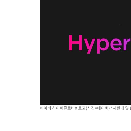
네이버 하이퍼클로바X 로고(사진=네이버) *재판매 및 