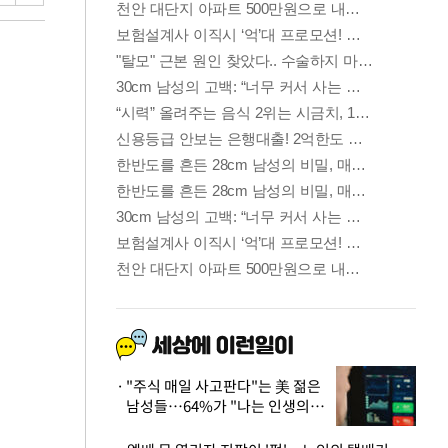
"주식 매일 사고판다"는 美 젊은
남성들…64%가 "나는 인생의
패배자“