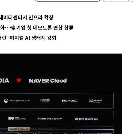
수…이병태
지(종합)
종 데이터센터서 인프라 확장
0.3만개
도화…韓 기업 첫 네모트론 연합 합류
 4.1%로
린·피지컬 AI 생태계 강화
말고 과감히
쪽 아웃바
하향
재난지역 선
희망지 못
씨]
 선제 대
무'
마쳐