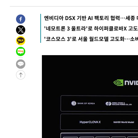
1시간 전 >
[속보]규제합리화위원회 부위원장에 김태유 서울대 공대 교
후임
-25967초 전 >
이강인, 폭염 속 AT마드리드 첫 훈련…80명 식사 대접까
엔비디아 DSX 기반 AI 팩토리 협력…세
-23106초 전 >
미 사업체 일자리, 7월에 2.3만개 순감하고 그 전 2개월 1
'네모트론 3 울트라'로 하이퍼클로바X 고
하향수정 (2보)
-22554초 전 >
[속보] 미 사업체, 일자리 7월에 2.3만 개 줄어…실업률은
'코스모스 3'로 서울 월드모델 고도화…소버
↓
-18417초 전 >
[속보]이 대통령 "부동산 공급 기존 사고방식 매달리지 
실천"
-17502초 전 >
이란, "오만과 '중앙 단일 루트' 합의…북쪽 인바운드·남
운드는 임시"
-9070초 전 >
"낮 기온 소폭 하락"…수도권 폭염중대경보, 폭염경보로 
-9034초 전 >
[속보]이 대통령, '호우피해' 안동·의성 관할 4개 면 특별
포
-8997초 전 >
[단독]중수청 지원 검사들, 정원 초과 시 낮은 계급 임용…
갈 수도
-6968초 전 >
낮 최고 37도 찜통더위…곳곳 소나기·강원 많은 비[내일날
-5274초 전 >
SK하이닉스, 용인·청주 팹에 54조 투자…"AI 메모리 수요
응"
-2130초 전 >
여자배구 이재영·이다영 자매, 아제르바이잔 투란VC 입단
-1383초 전 >
외국인 심판 성 접대 7경기 들여다보니…한국 축구 '5승 2
-1117초 전 >
[속보]코스닥, 2.86포인트(0.36%) 내린 798.81마감
-1070초 전 >
[속보]코스피, 6200선 약보합…0.60% 내린 6258.77에 
-1050초 전 >
[속보]원·달러 환율, 7.7원 내린 1416.1원 마감