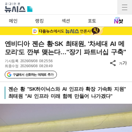
메인
랭킹
섹션
포토
엔비디아 젠슨 황·SK 최태원, '차세대 AI 메
모리'도 깐부 맺는다…"장기 파트너십 구축"
기사등록
2026/06/08 08:25:56
가
가
최종수정
2026/06/08 08:28:49
구글에서 선호하는 매체로 추가
젠슨 황 "SK하이닉스와 AI 인프라 확장 가속화 지원"
최태원 "AI 인프라 미래 함께 만들어 나가겠다"