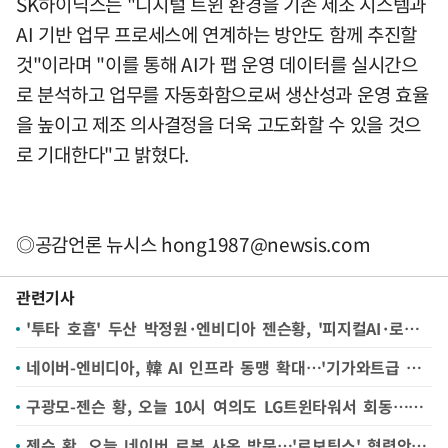
SK하이닉스는 "디지털 트윈 환경을 기존 제조 시스템과
AI 기반 업무 프로세스에 연계하는 방안도 함께 추진할
것"이라며 "이를 통해 AI가 팹 운영 데이터를 실시간으
로 분석하고 업무를 자동화함으로써 생산성과 운영 효율
을 높이고 제조 의사결정을 더욱 고도화할 수 있을 것으
로 기대한다"고 밝혔다.
◎공감언론 뉴시스
hong1987@newsis.com
관련기사
'투타 호흡' 두산 박정원·엔비디아 젠슨황, '피지컬AI·로보틱스·AI 팩토리' 깐부로
네이버-엔비디아, 韓 AI 인프라 동맹 확대…'기가와트급 AI 팩토리' 추진
구광모-젠슨 황, 오늘 10시 여의도 LG트윈타워서 회동…권봉석·류재철 참석
젠슨 황, 오늘 네이버 로봇 사옥 방문…'로보틱스' 협력안 나올까