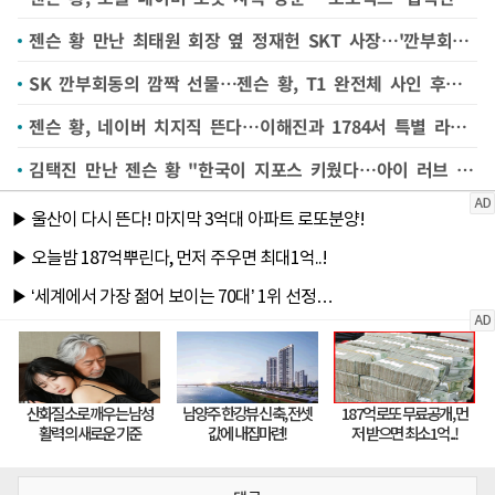
젠슨 황 만난 최태원 회장 옆 정재헌 SKT 사장…'깐부회동' 왜 함께했나
SK 깐부회동의 깜짝 선물…젠슨 황, T1 완전체 사인 후드 받고 '함박웃음'
젠슨 황, 네이버 치지직 뜬다…이해진과 1784서 특별 라이브
김택진 만난 젠슨 황 "한국이 지포스 키웠다…아이 러브 한국"