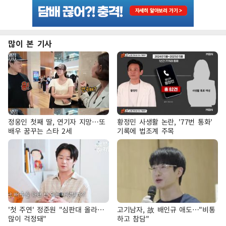
많이 본 기사
정웅인 첫째 딸, 연기자 지망…또
황정민 사생활 논란, '77번 통화'
배우 꿈꾸는 스타 2세
기록에 법조계 주목
'첫 주연' 정준원 "심판대 올라…
고기남자, 故 배인규 애도…"비통
많이 걱정돼"
하고 참담"