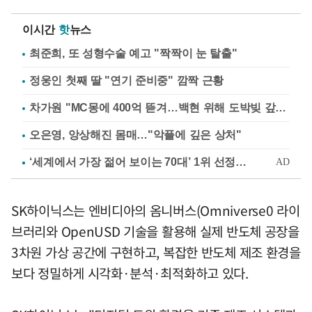
이시간
핫
뉴스
최준희, 또 성형수술 예고 "짝짝이 눈 탈출"
정웅인 첫째 딸 "연기 준비중" 깜짝 근황
차가원 "MC몽에 400억 뜯겨…백현 위해 도박빚 갚아줘"
오은영, 앙상해진 몸매…"악플에 깊은 상처"
SK하이닉스는 엔비디아의 옴니버스(Omniverse0 라이
브러리와 OpenUSD 기술을 활용해 실제 반도체 공장을
3차원 가상 공간에 구현하고, 복잡한 반도체 제조 환경을
보다 정밀하게 시각화·분석·최적화하고 있다.