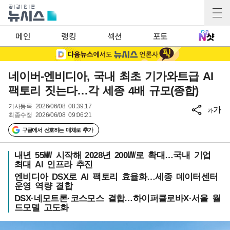
메인
랭킹
섹션
포토
네이버-엔비디아, 국내 최초 기가와트급 AI
팩토리 짓는다…각 세종 4배 규모(종합)
기사등록
2026/06/08 08:39:17
가
가
최종수정
2026/06/08 09:06:21
구글에서 선호하는 매체로 추가
내년 55㎿ 시작해 2028년 200㎿로 확대…국내 기업
최대 AI 인프라 추진
엔비디아 DSX로 AI 팩토리 효율화…세종 데이터센터
운영 역량 결합
DSX·네모트론·코스모스 결합…하이퍼클로바X·서울 월
드모델 고도화