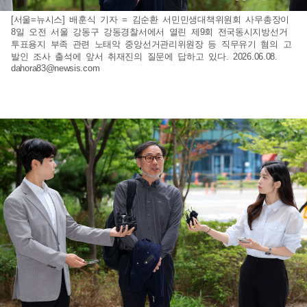
[서울=뉴시스] 배훈식 기자 = 김순환 서민민생대책위원회 사무총장이
8일 오전 서울 강동구 강동경찰서에서 열린 제9회 전국동시지방선거
투표용지 부족 관련 노태악 중앙선거관리위원장 등 직무유기 혐의 고
발인 조사 출석에 앞서 취재진의 질문에 답하고 있다. 2026.06.08.
dahora83@newsis.com