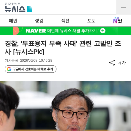
메인
랭킹
섹션
포토
경찰, '투표용지 부족 사태' 관련 고발인 조
사 [뉴시스Pic]
기사등록
2026/06/08 10:46:28
가
가
구글에서 선호하는 매체로 추가