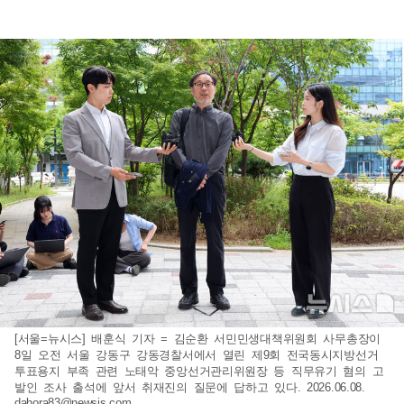
[서울=뉴시스] 배훈식 기자 = 김순환 서민민생대책위원회 사무총장이
8일 오전 서울 강동구 강동경찰서에서 열린 제9회 전국동시지방선거
투표용지 부족 관련 노태악 중앙선거관리위원장 등 직무유기 혐의 고
발인 조사 출석에 앞서 취재진의 질문에 답하고 있다. 2026.06.08.
dahora83@newsis.com