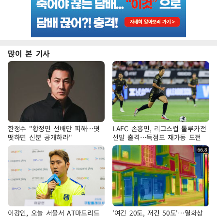
많이 본 기사
한정수 "황정민 선배만 피해…떳
LAFC 손흥민, 리그스컵 톨루카전
떳하면 신분 공개하라"
선발 출격…득점포 재가동 도전
이강인, 오늘 서울서 AT마드리드
'여긴 20도, 저긴 50도'…열화상