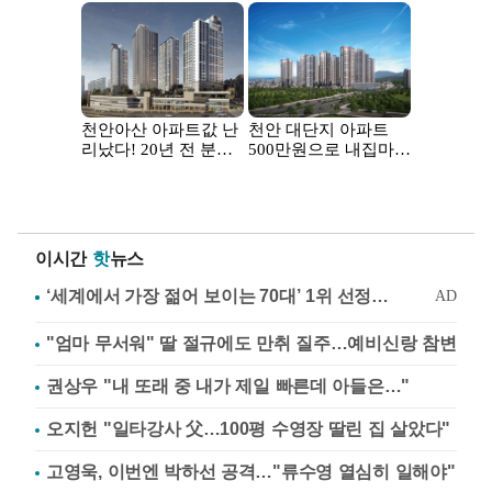
이시간
핫
뉴스
"엄마 무서워" 딸 절규에도 만취 질주…예비신랑 참변
권상우 "내 또래 중 내가 제일 빠른데 아들은…"
오지헌 "일타강사 父…100평 수영장 딸린 집 살았다"
고영욱, 이번엔 박하선 공격…"류수영 열심히 일해야"