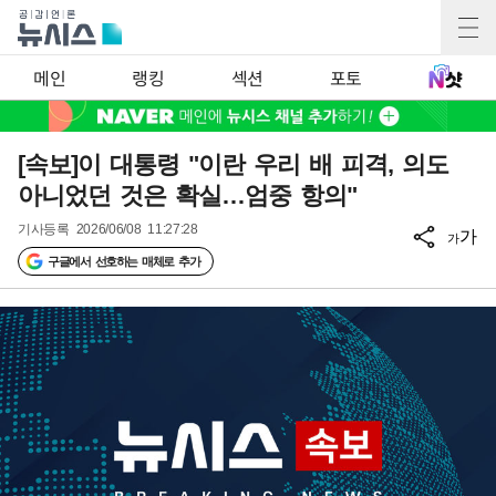
메인
랭킹
섹션
포토
[속보]이 대통령 "이란 우리 배 피격, 의도
아니었던 것은 확실…엄중 항의"
기사등록
2026/06/08 11:27:28
가
가
구글에서 선호하는 매체로 추가