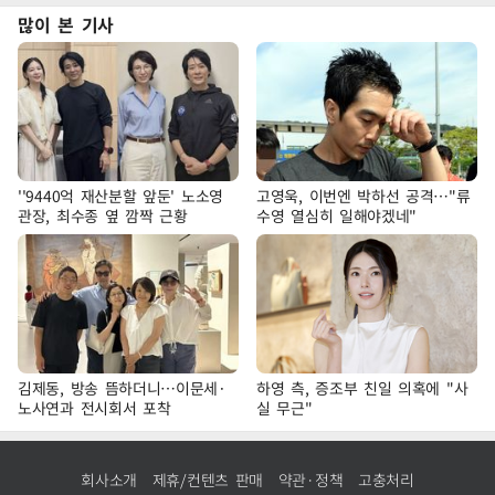
많이 본 기사
''9440억 재산분할 앞둔' 노소영
고영욱, 이번엔 박하선 공격…"류
관장, 최수종 옆 깜짝 근황
수영 열심히 일해야겠네"
김제동, 방송 뜸하더니…이문세·
하영 측, 증조부 친일 의혹에 "사
노사연과 전시회서 포착
실 무근"
회사소개
제휴/컨텐츠 판매
약관·정책
고충처리