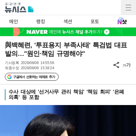
메인
랭킹
섹션
포토
與백혜련, '투표용지 부족사태' 특검법 대표
발의…"원인·책임 규명해야"
기사등록
2026/06/08 14:55:56
가
가
최종수정
2026/06/08 15:38:24
구글에서 선호하는 매체로 추가
수사 대상에 '선거사무 관리 책임' '책임 회피' '은폐
의혹' 등 포함