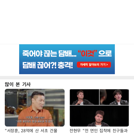
많이 본 기사
"서장훈, 28억에 산 서초 건물
전현무 "전 연인 집착에 친구들과